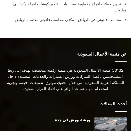
تجهيز حفلات افراح وخطوبة ومناسبات ، تأجير كوشات افراح وكراسي
وطاولت
محاسب قانوني في الرياض - مكتب محاسب قانوني معتمد بالرياض
عن منصة الأعمال السعودية
Q3132 منصة الأعمال السعودية هي منصة رقمية متخصصة تهدف إلى ربط
المستخدمين بأفضل الشركات وورش السيارات والخدمات المعتمدة داخل
المملكة العربية السعودية، من خلال محتوى موثوق، تصنيفات دقيقة، وتجربة
استخدام سهلة تساعد الزائر على اتخاذ القرار الصحيح.
أحدث المقالات
ورشة بورش في جدة