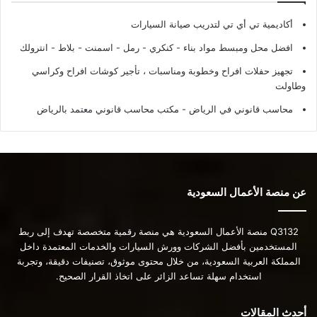
أكاديمية تي أي تي لتدريب صيانة السيارات
افضل محل ومبسط مواد بناء - كنكري - رمل - اسمنت - بلاط - انترولك
تجهيز حفلات افراح وخطوبة ومناسبات ، تأجير كوشات افراح وكراسي
وطاولت
محاسب قانوني في الرياض - مكتب محاسب قانوني معتمد بالرياض
عن منصة الأعمال السعودية
Q3132 منصة الأعمال السعودية هي منصة رقمية متخصصة تهدف إلى ربط
المستخدمين بأفضل الشركات وورش السيارات والخدمات المعتمدة داخل
المملكة العربية السعودية، من خلال محتوى موثوق، تصنيفات دقيقة، وتجربة
استخدام سهلة تساعد الزائر على اتخاذ القرار الصحيح.
أحدث المقالات