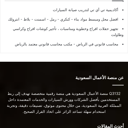
أكاديمية تي أي تي لتدريب صيانة السيارات
افضل محل ومبسط مواد بناء - كنكري - رمل - اسمنت - بلاط - انترولك
تجهيز حفلات افراح وخطوبة ومناسبات ، تأجير كوشات افراح وكراسي
وطاولت
محاسب قانوني في الرياض - مكتب محاسب قانوني معتمد بالرياض
عن منصة الأعمال السعودية
Q3132 منصة الأعمال السعودية هي منصة رقمية متخصصة تهدف إلى ربط
المستخدمين بأفضل الشركات وورش السيارات والخدمات المعتمدة داخل
المملكة العربية السعودية، من خلال محتوى موثوق، تصنيفات دقيقة، وتجربة
استخدام سهلة تساعد الزائر على اتخاذ القرار الصحيح.
أحدث المقالات