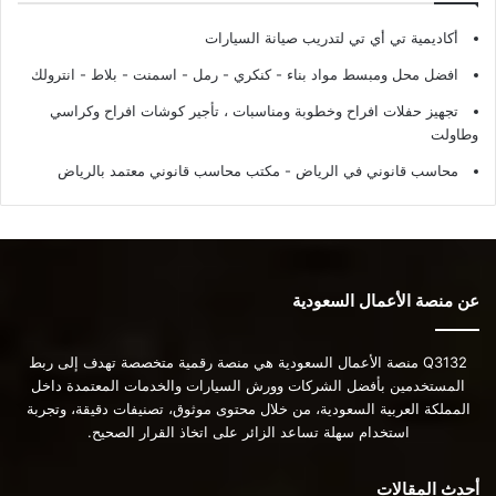
أكاديمية تي أي تي لتدريب صيانة السيارات
افضل محل ومبسط مواد بناء - كنكري - رمل - اسمنت - بلاط - انترولك
تجهيز حفلات افراح وخطوبة ومناسبات ، تأجير كوشات افراح وكراسي
وطاولت
محاسب قانوني في الرياض - مكتب محاسب قانوني معتمد بالرياض
عن منصة الأعمال السعودية
Q3132 منصة الأعمال السعودية هي منصة رقمية متخصصة تهدف إلى ربط
المستخدمين بأفضل الشركات وورش السيارات والخدمات المعتمدة داخل
المملكة العربية السعودية، من خلال محتوى موثوق، تصنيفات دقيقة، وتجربة
استخدام سهلة تساعد الزائر على اتخاذ القرار الصحيح.
أحدث المقالات