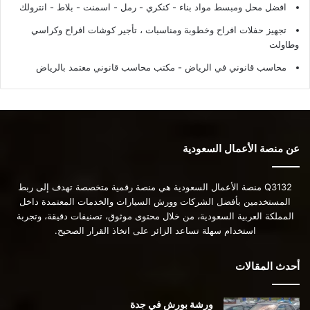
افضل محل ومبسط مواد بناء - كنكري - رمل - اسمنت - بلاط - انترولك
تجهيز حفلات افراح وخطوبة ومناسبات ، تأجير كوشات افراح وكراسي
وطاولت
محاسب قانوني في الرياض - مكتب محاسب قانوني معتمد بالرياض
عن منصة الأعمال السعودية
Q3132 منصة الأعمال السعودية هي منصة رقمية متخصصة تهدف إلى ربط
المستخدمين بأفضل الشركات وورش السيارات والخدمات المعتمدة داخل
المملكة العربية السعودية، من خلال محتوى موثوق، تصنيفات دقيقة، وتجربة
استخدام سهلة تساعد الزائر على اتخاذ القرار الصحيح.
أحدث المقالات
ورشة بورش في جدة