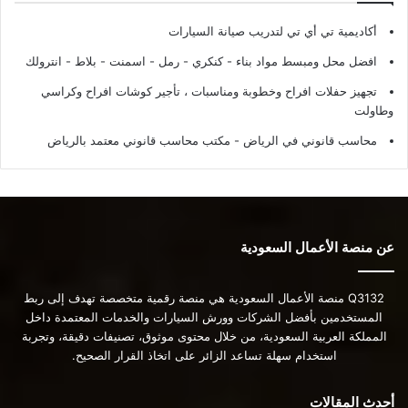
أكاديمية تي أي تي لتدريب صيانة السيارات
افضل محل ومبسط مواد بناء - كنكري - رمل - اسمنت - بلاط - انترولك
تجهيز حفلات افراح وخطوبة ومناسبات ، تأجير كوشات افراح وكراسي
وطاولت
محاسب قانوني في الرياض - مكتب محاسب قانوني معتمد بالرياض
عن منصة الأعمال السعودية
Q3132 منصة الأعمال السعودية هي منصة رقمية متخصصة تهدف إلى ربط
المستخدمين بأفضل الشركات وورش السيارات والخدمات المعتمدة داخل
المملكة العربية السعودية، من خلال محتوى موثوق، تصنيفات دقيقة، وتجربة
استخدام سهلة تساعد الزائر على اتخاذ القرار الصحيح.
أحدث المقالات