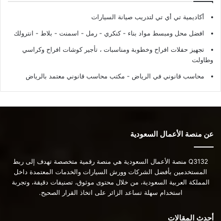
أكاديمية تي أي تي لتدريب صيانة السيارات
افضل محل ومبسط مواد بناء - كنكري - رمل - اسمنت - بلاط - انترولك
تجهيز حفلات افراح وخطوبة ومناسبات ، تأجير كوشات افراح وكراسي
وطاولت
محاسب قانوني في الرياض - مكتب محاسب قانوني معتمد بالرياض
عن منصة الأعمال السعودية
Q3132 منصة الأعمال السعودية هي منصة رقمية متخصصة تهدف إلى ربط
المستخدمين بأفضل الشركات وورش السيارات والخدمات المعتمدة داخل
المملكة العربية السعودية، من خلال محتوى موثوق، تصنيفات دقيقة، وتجربة
استخدام سهلة تساعد الزائر على اتخاذ القرار الصحيح.
أحدث المقالات