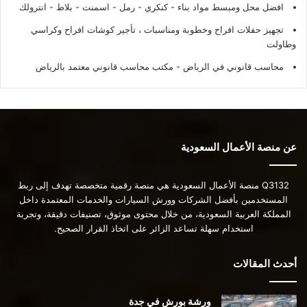
افضل محل ومبسط مواد بناء - كنكري - رمل - اسمنت - بلاط - انترولك
تجهيز حفلات افراح وخطوبة ومناسبات ، تأجير كوشات افراح وكراسي
وطاولت
محاسب قانوني في الرياض - مكتب محاسب قانوني معتمد بالرياض
عن منصة الأعمال السعودية
Q3132 منصة الأعمال السعودية هي منصة رقمية متخصصة تهدف إلى ربط
المستخدمين بأفضل الشركات وورش السيارات والخدمات المعتمدة داخل
المملكة العربية السعودية، من خلال محتوى موثوق، تصنيفات دقيقة، وتجربة
استخدام سهلة تساعد الزائر على اتخاذ القرار الصحيح.
أحدث المقالات
ورشة بورش في جدة