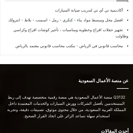
أكاديمية تي أي تي لتدريب صيانة السيارات
افضل محل ومبسط مواد بناء - كنكري - رمل - اسمنت - بلاط - انترولك
تجهيز حفلات افراح وخطوبة ومناسبات ، تأجير كوشات افراح وكراسي
وطاولت
محاسب قانوني في الرياض - مكتب محاسب قانوني معتمد بالرياض
عن منصة الأعمال السعودية
Q3132 منصة الأعمال السعودية هي منصة رقمية متخصصة تهدف إلى ربط
المستخدمين بأفضل الشركات وورش السيارات والخدمات المعتمدة داخل
المملكة العربية السعودية، من خلال محتوى موثوق، تصنيفات دقيقة، وتجربة
استخدام سهلة تساعد الزائر على اتخاذ القرار الصحيح.
أحدث المقالات