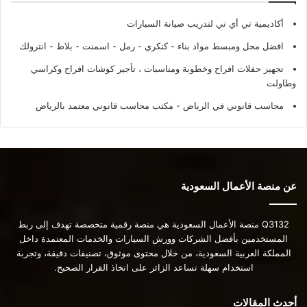
أكاديمية تي أي تي لتدريب صيانة السيارات
افضل محل ومبسط مواد بناء - كنكري - رمل - اسمنت - بلاط - انترولك
تجهيز حفلات افراح وخطوبة ومناسبات ، تأجير كوشات افراح وكراسي
وطاولت
محاسب قانوني في الرياض - مكتب محاسب قانوني معتمد بالرياض
عن منصة الأعمال السعودية
Q3132 منصة الأعمال السعودية هي منصة رقمية متخصصة تهدف إلى ربط
المستخدمين بأفضل الشركات وورش السيارات والخدمات المعتمدة داخل
المملكة العربية السعودية، من خلال محتوى موثوق، تصنيفات دقيقة، وتجربة
استخدام سهلة تساعد الزائر على اتخاذ القرار الصحيح.
أحدث المقالات