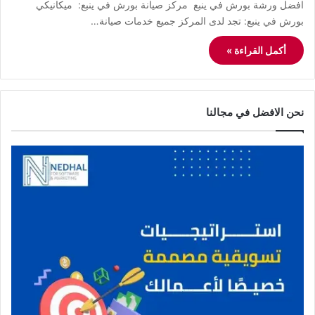
افضل ورشة بورش في ينبع مركز صيانة بورش في ينبع: ميكانيكي
بورش في ينبع: تجد لدى المركز جميع خدمات صيانة…
أكمل القراءة »
نحن الافضل في مجالنا