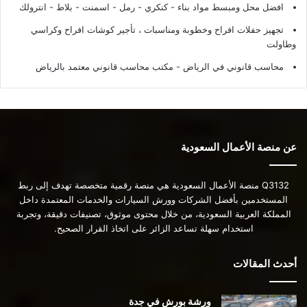
افضل محل ومبسط مواد بناء - كنكري - رمل - اسمنت - بلاط - انترولك
تجهيز حفلات افراح وخطوبة ومناسبات ، تأجير كوشات افراح وكراسي
وطاولت
محاسب قانوني في الرياض - مكتب محاسب قانوني معتمد بالرياض
عن منصة الأعمال السعودية
Q3132 منصة الأعمال السعودية هي منصة رقمية متخصصة تهدف إلى ربط
المستخدمين بأفضل الشركات وورش السيارات والخدمات المعتمدة داخل
المملكة العربية السعودية، من خلال محتوى موثوق، تصنيفات دقيقة، وتجربة
استخدام سهلة تساعد الزائر على اتخاذ القرار الصحيح.
أحدث المقالات
ورشة بورش في جدة