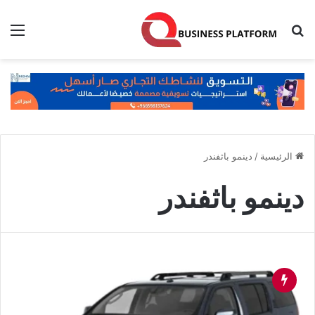
بحث عن
الق
الرئيسية
/
دينمو باثفندر
دينمو باثفندر