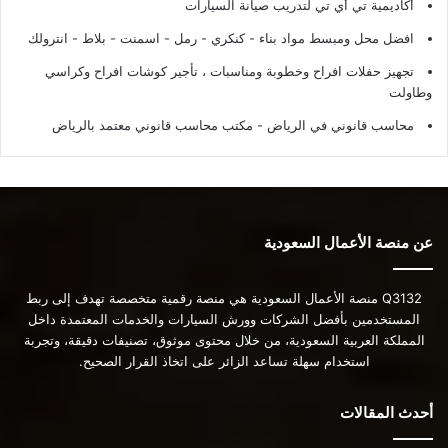
أكاديمية تي أي تي لتدريب صيانة السيارات
افضل محل ومبسط مواد بناء - كنكري - رمل - اسمنت - بلاط - انترولك
تجهيز حفلات افراح وخطوبة ومناسبات ، تأجير كوشات افراح وكراسي
وطاولت
محاسب قانوني في الرياض - مكتب محاسب قانوني معتمد بالرياض
عن منصة الأعمال السعودية
Q3132 منصة الأعمال السعودية هي منصة رقمية متخصصة تهدف إلى ربط
المستخدمين بأفضل الشركات وورش السيارات والخدمات المعتمدة داخل
المملكة العربية السعودية، من خلال محتوى موثوق، تصنيفات دقيقة، وتجربة
استخدام سهلة تساعد الزائر على اتخاذ القرار الصحيح.
أحدث المقالات