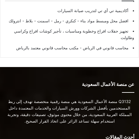
أكاديمية تي أي تي لتدريب صيانة السيارات
افضل محل ومبسط مواد بناء - كنكري - رمل - اسمنت - بلاط - انترولك
تجهيز حفلات افراح وخطوبة ومناسبات ، تأجير كوشات افراح وكراسي
وطاولت
محاسب قانوني في الرياض - مكتب محاسب قانوني معتمد بالرياض
عن منصة الأعمال السعودية
Q3132 منصة الأعمال السعودية هي منصة رقمية متخصصة تهدف إلى ربط
المستخدمين بأفضل الشركات وورش السيارات والخدمات المعتمدة داخل
المملكة العربية السعودية، من خلال محتوى موثوق، تصنيفات دقيقة، وتجربة
استخدام سهلة تساعد الزائر على اتخاذ القرار الصحيح.
أحدث المقالات