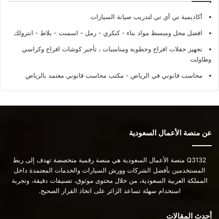
أكاديمية تي أي تي لتدريب صيانة السيارات
افضل محل ومبسط مواد بناء - كنكري - رمل - اسمنت - بلاط - انترولك
تجهيز حفلات افراح وخطوبة ومناسبات ، تأجير كوشات افراح وكراسي
وطاولت
محاسب قانوني في الرياض - مكتب محاسب قانوني معتمد بالرياض
عن منصة الأعمال السعودية
Q3132 منصة الأعمال السعودية هي منصة رقمية متخصصة تهدف إلى ربط
المستخدمين بأفضل الشركات وورش السيارات والخدمات المعتمدة داخل
المملكة العربية السعودية، من خلال محتوى موثوق، تصنيفات دقيقة، وتجربة
استخدام سهلة تساعد الزائر على اتخاذ القرار الصحيح.
أحدث المقالات