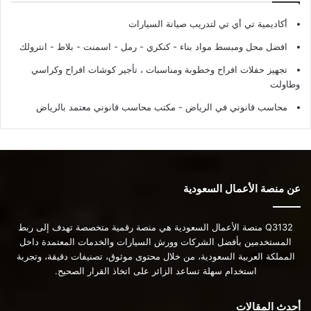
أكاديمية تي أي تي لتدريب صيانة السيارات
افضل محل ومبسط مواد بناء - كنكري - رمل - اسمنت - بلاط - انترولك
تجهيز حفلات افراح وخطوبة ومناسبات ، تأجير كوشات افراح وكراسي
وطاولت
محاسب قانوني في الرياض - مكتب محاسب قانوني معتمد بالرياض
عن منصة الأعمال السعودية
Q3132 منصة الأعمال السعودية هي منصة رقمية متخصصة تهدف إلى ربط
المستخدمين بأفضل الشركات وورش السيارات والخدمات المعتمدة داخل
المملكة العربية السعودية، من خلال محتوى موثوق، تصنيفات دقيقة، وتجربة
استخدام سهلة تساعد الزائر على اتخاذ القرار الصحيح.
أحدث المقالات