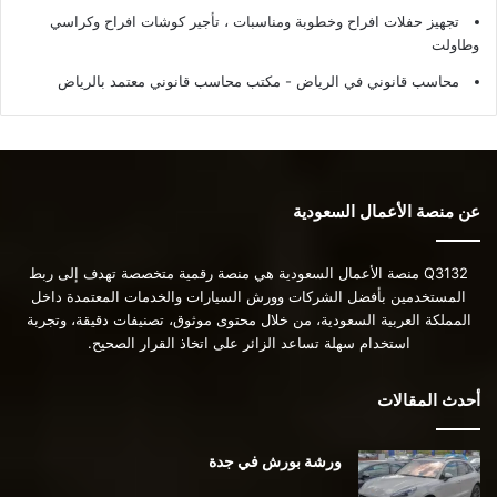
تجهيز حفلات افراح وخطوبة ومناسبات ، تأجير كوشات افراح وكراسي
وطاولت
محاسب قانوني في الرياض - مكتب محاسب قانوني معتمد بالرياض
عن منصة الأعمال السعودية
Q3132 منصة الأعمال السعودية هي منصة رقمية متخصصة تهدف إلى ربط
المستخدمين بأفضل الشركات وورش السيارات والخدمات المعتمدة داخل
المملكة العربية السعودية، من خلال محتوى موثوق، تصنيفات دقيقة، وتجربة
استخدام سهلة تساعد الزائر على اتخاذ القرار الصحيح.
أحدث المقالات
ورشة بورش في جدة