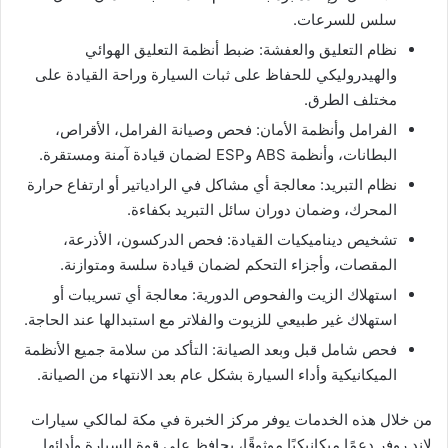
سلس للسرعات.
نظام التعليق والعفشة: ضبط أنظمة التعليق الهوائي
والهيدروليكي للحفاظ على ثبات السيارة وراحة القيادة على
مختلف الطرق.
الفرامل وأنظمة الأمان: فحص وصيانة الفرامل، الأقراص،
البطانات، وأنظمة ABS وESP لضمان قيادة آمنة ومستقرة.
نظام التبريد: معالجة أي مشاكل في الرادياتير أو ارتفاع حرارة
المحرك، وضمان دوران سائل التبريد بكفاءة.
تشخيص ديناميكيات القيادة: فحص الدركسون، الأذرعة،
المقصات، وأجزاء التحكم لضمان قيادة سلسة ومتوازنة.
استهلاك الزيت والفحوص الدورية: معالجة أي تسريبات أو
استهلاك غير طبيعي للزيوت والفلاتر مع استبدالها عند الحاجة.
فحص شامل قبل وبعد الصيانة: التأكد من سلامة جميع الأنظمة
الميكانيكية وأداء السيارة بشكل عام بعد الانتهاء من الصيانة.
من خلال هذه الخدمات يوفر مركز الخبرة في مكة لمالكي سيارات
لاند روفر دعمًا ميكانيكيًا موثوقًا، يحافظ على قوة السيارة وأدائها