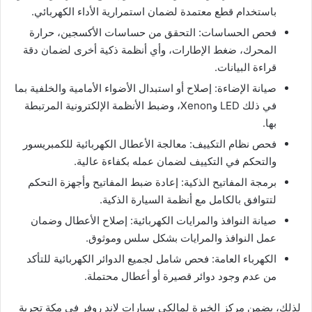
باستخدام قطع معتمدة لضمان استمرارية الأداء الكهربائي.
فحص الحساسات: التحقق من حساسات الأكسجين، حرارة
المحرك، ضغط الإطارات، وأي أنظمة ذكية أخرى لضمان دقة
قراءة البيانات.
صيانة الإضاءة: إصلاح أو استبدال الأضواء الأمامية والخلفية بما
في ذلك LED وXenon، وضبط الأنظمة الإلكترونية المرتبطة
بها.
فحص نظام التكييف: معالجة الأعطال الكهربائية للكمبريسور
والتحكم في التكييف لضمان عمله بكفاءة عالية.
برمجة المفاتيح الذكية: إعادة ضبط المفاتيح وأجهزة التحكم
لتتوافق بالكامل مع أنظمة السيارة الذكية.
صيانة النوافذ والمرايات الكهربائية: إصلاح الأعطال وضمان
عمل النوافذ والمرايات بشكل سلس وموثوق.
الكهرباء العامة: فحص شامل لجميع الدوائر الكهربائية للتأكد
من عدم وجود دوائر قصيرة أو أعطال محتملة.
لذلك، يضمن مركز الخبرة لمالكي سيارات لاند روفر في مكة تجربة