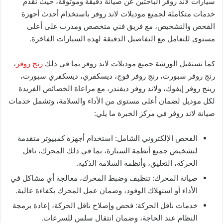
سيارات لاند روفر الباحثين عن صيانة دقيقة وموثوقة، حيث تقدم
خدمات متكاملة لجميع موديلات لاند روفر باستخدام أحدث أجهزة
الفحص والتشخيص، مع فريق فني متخصص ومدرب على أعلى
مستوى للتعامل مع التفاصيل الدقيقة لهذه السيارات الفاخرة.
كما تستقبل الورشة جميع موديلات لاند روفر بما في ذلك
رنج روفر
،
رنج روفر سبورت، رنج روفر فوج، ديسكفري، ديسكفري سبورت،
رينج روفر إيفوك، ولاند روفر ديفندر، مع مراعاة الخصائص الفريدة
لكل موديل لضمان أعلى مستوى من الأداء والسلامة، وتشمل خدمات
صيانة لاند روفر في مركز الخبرة ما يلي:
الفحص الإلكتروني الشامل: استخدام أجهزة كمبيوتر متقدمة
لتشخيص جميع أنظمة السيارة، بما في ذلك المحرك، ناقل
الحركة، التعليق، وأنظمة السلامة الذكية.
صيانة المحرك: تنظيف وضبط المحرك، معالجة أي مشاكل في
الأداء أو استهلاك الوقود، وضمان عمل المحرك بكفاءة عالية.
خدمات ناقل الحركة: فحص وإصلاح ناقل الحركة، إعادة برمجة
النظام عند الحاجة، وضمان انتقال سلس للسرعات.