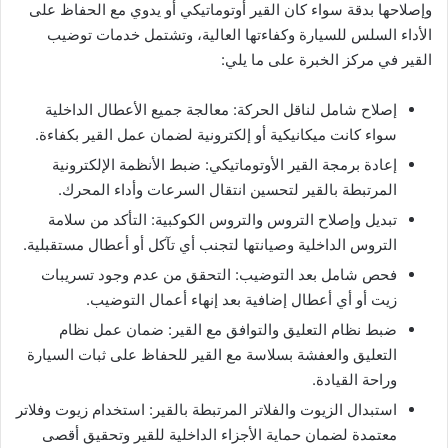
وإصلاحها بدقة سواء كان القير أوتوماتيكي أو يدوي مع الحفاظ على
الأداء السلس للسيارة وكفاءتها العالية، وتشتمل خدمات توضيب
القير في مركز الخبرة على ما يلي:
إصلاح شامل لناقل الحركة: معالجة جميع الأعطال الداخلية
سواء كانت ميكانيكية أو إلكترونية لضمان عمل القير بكفاءة.
إعادة برمجة القير الأوتوماتيكي: ضبط الأنظمة الإلكترونية
المرتبطة بالقير لتحسين انتقال السرعات وأداء المحرك.
تبديل وإصلاح التروس والتروس الكوكبية: التأكد من سلامة
التروس الداخلية وصيانتها لتجنب أي تآكل أو أعطال مستقبلية.
فحص شامل بعد التوضيب: التحقق من عدم وجود تسريبات
زيت أو أي أعطال إضافية بعد إنهاء أعمال التوضيب.
ضبط نظام التعليق والتوافق مع القير: ضمان عمل نظام
التعليق والعفشة بسلاسة مع القير للحفاظ على ثبات السيارة
وراحة القيادة.
استبدال الزيوت والفلاتر المرتبطة بالقير: استخدام زيوت وفلاتر
معتمدة لضمان حماية الأجزاء الداخلية للقير وتحقيق أقصى