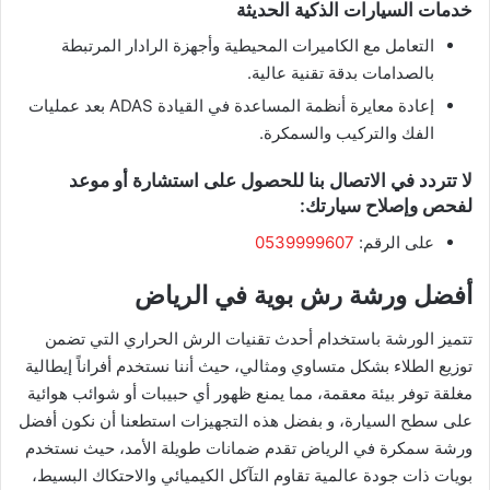
​خدمات السيارات الذكية الحديثة
​التعامل مع الكاميرات المحيطية وأجهزة الرادار المرتبطة
بالصدامات بدقة تقنية عالية.
​إعادة معايرة أنظمة المساعدة في القيادة ADAS بعد عمليات
الفك والتركيب والسمكرة.
​لا تتردد في الاتصال بنا للحصول على استشارة أو موعد
لفحص وإصلاح سيارتك:
على الرقم:
0539999607
​أفضل ورشة رش بوية في الرياض
​تتميز الورشة باستخدام أحدث تقنيات الرش الحراري التي تضمن
توزيع الطلاء بشكل متساوي ومثالي، حيث أننا نستخدم أفراناً إيطالية
مغلقة توفر بيئة معقمة، مما يمنع ظهور أي حبيبات أو شوائب هوائية
على سطح السيارة، و بفضل هذه التجهيزات استطعنا أن نكون أفضل
ورشة سمكرة في الرياض تقدم ضمانات طويلة الأمد، حيث نستخدم
بويات ذات جودة عالمية تقاوم التآكل الكيميائي والاحتكاك البسيط،