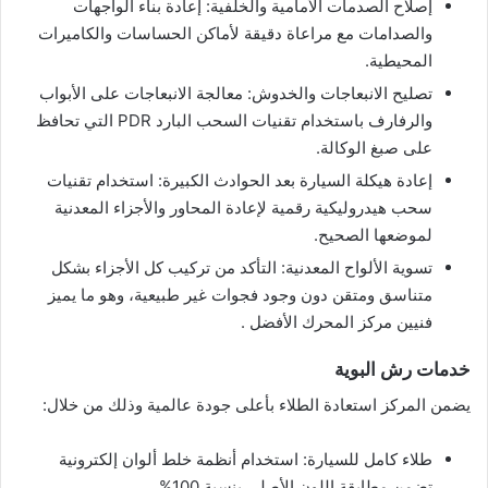
​إصلاح الصدمات الأمامية والخلفية: إعادة بناء الواجهات
والصدامات مع مراعاة دقيقة لأماكن الحساسات والكاميرات
المحيطية.
​تصليح الانبعاجات والخدوش: معالجة الانبعاجات على الأبواب
والرفارف باستخدام تقنيات السحب البارد PDR التي تحافظ
على صبغ الوكالة.
​إعادة هيكلة السيارة بعد الحوادث الكبيرة: استخدام تقنيات
سحب هيدروليكية رقمية لإعادة المحاور والأجزاء المعدنية
لموضعها الصحيح.
​تسوية الألواح المعدنية: التأكد من تركيب كل الأجزاء بشكل
متناسق ومتقن دون وجود فجوات غير طبيعية، وهو ما يميز
فنيين مركز المحرك الأفضل .
​خدمات رش البوية
​يضمن المركز استعادة الطلاء بأعلى جودة عالمية وذلك من خلال:
​طلاء كامل للسيارة: استخدام أنظمة خلط ألوان إلكترونية
تضمن مطابقة اللون الأصلي بنسبة 100%.