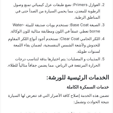
​العوازل Primers: نضع طبقات عزل كيميائي تمنع وصول
الرطوبة للمعدن، مما يحمي السيارة من الصدأ حتى في
المناطق الرطبة.
​الصبغة Base Coat: نستخدم بويات صديقة للبيئة Water-
borne تعطي عمقاً في اللون ومطابقة مثالية للون الوكالة.
​اللكر الحامي Clear Coat: نستخدم أجود أنواع اللكر المقاوم
للخدوش ولأشعة الشمس البنفسجية، لضمان بقاء اللمعة
لسنوات طويلة.
​المذيبات و المصلبات: يتم اختيارها بدقة لتناسب درجات
الحرارة المرتفعة في الرياض، مما يضمن جفافاً مثالياً للطلاء.
​الخدمات الرئيسية للورشة:
​خدمات السمكرة الكاملة
​تضمن هذه الخدمة إصلاح كافة الأضرار التي قد تتعرض لها السيارة
نتيجة الحوادث وتشمل: