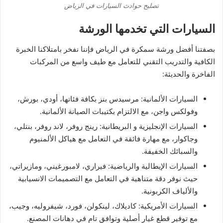
تصليح حوادث السيارات في الرياض
​السيارات التي تخدمها الورشة
​بصفتنا أفضل ورشة سمكرة في الرياض فإننا نفخر بامتلاكنا الخبرة
الكافية والتدريب التقني للتعامل مع طيف واسع من المركبات
الفاخرة والحديثة:
​السيارات الألمانية: مرسيدس بنز بكافة فئاتها، أودي، بورش،
وفولكس واجن، مع الالتزام بكتيبات الصيانة الألمانية.
​السيارات الإنجليزية و البريطانية: رينج روفر، لاند روفر، بنتلي،
وجاكوار، مع مهارة فائقة في التعامل مع هياكل الألمنيوم
والسبائك الخفيفة.
​السيارات الإيطالية والرياضية: فيراري، لامبورغيني، ومازيراتي،
حيث نوفر دقة متناهية في التعامل مع التصميمات الانسيابية
والألياف الكربونية.
​السيارات الأمريكية: كاديلاك، لينكولن، فورد، شيفروليه، وجيب،
مع توفير قطع غيار أصلية وتوافق تام في دهانات المصنع.