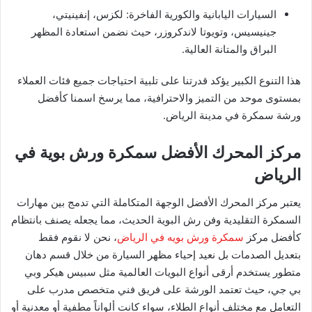
​السيارات اليابانية والكورية الفاخرة: لكزس، إنفينيتي،
جينيسيس، وتويوتا لاندكروزر، حيث نضمن استعادة المظهر
البراق والمتانة العالية.
​هذا التنوع الكبير يؤكد قدرتنا على تلبية احتياجات جميع فئات العملاء
بمستوى موحد من التميز والاحترافية، مما يرسخ اسمنا كأفضل
ورشة سمكرة في مدينة الرياض.
​مركز المحرك الأفضل سمكرة ورش بوية في
الرياض
​يعتبر مركز المحرك الأفضل الوجهة المتكاملة التي تدمج بين مهارات
السمكرة التقليدية وفن رش البوية الحديث، مما يجعله يصنف بانتظام
كأفضل مركز
سمكرة ورش بويه في الرياض
، نحن لا نقوم فقط
بتعديل الصدمات بل نعيد إحياء مظهر السيارة من خلال قسم دهان
متطور يستخدم أرقى أنواع البويات العالمية مثل سبيس هيكر وبي
بي جي، حيث تعتمد الورشة على فريق فني متخصص مدرب على
التعامل مع مختلف أنواع الطلاء، سواء كانت ألواناً مطفية أو معدنية أو