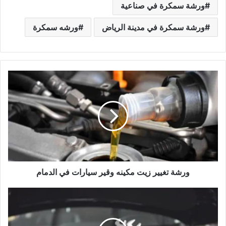
ورشة سمكرة في صناعية
ورشة سمكرة في مدينة الرياض
ورشه سمكرة
و
ر
ش
ة
ت
غ
ي
ي
ر
ز
ورشة تغيير زيت مكينه وقير سيارات في الدمام
ي
ت
أ
م
ف
ك
ض
ي
ل