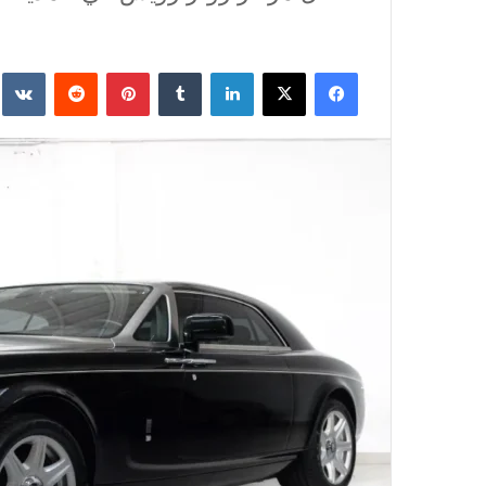
فيسبوك
‫X
لينكدإن
‏Tumblr
بينتيريست
‏Reddit
‏te