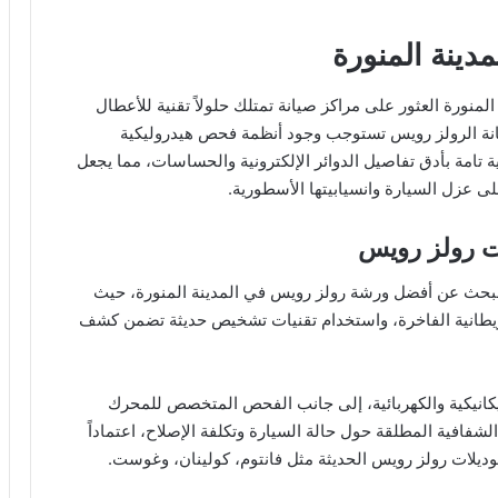
دينة المنورة
نورة العثور على مراكز صيانة تمتلك حلولاً تقنية للأعطال
يانة الرولز رويس تستوجب وجود أنظمة فحص هيدروليكية
ية تامة بأدق تفاصيل الدوائر الإلكترونية والحساسات، مما يجعل
على عزل السيارة وانسيابيتها الأسطورية.
ت رولز رويس
د البحث عن أفضل ورشة رولز رويس في المدينة المنورة، حيث
بريطانية الفاخرة، واستخدام تقنيات تشخيص حديثة تضمن كشف
يكانيكية والكهربائية، إلى جانب الفحص المتخصص للمحرك
 الشفافية المطلقة حول حالة السيارة وتكلفة الإصلاح، اعتماداً
وديلات رولز رويس الحديثة مثل فانتوم، كولينان، وغوست.