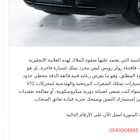
سية التي يعتمد عليها صفوة الملاك لهذه العلامة الإنجليزية
ية، فاقتناء رولز رويس ليس مجرد تملك لسيارة فاخرة، بل هو
ء المطلق، وهو ما يفرض رعاية فنية فائقة الدقة تتخطى حدود
الورش التقليدية، لذا ​تبرز الحاجة الملحة لمراكز صيانة سيارات تمتلك الشفرات البرمجية والهندسية لمحركات V12
اء كنت تسعى لصيانة دورية ميكروسكوبية، أو معالجة تعقيدات
مي استثمارك الثمين ويمنحك تجربة قيادة تعانق السحاب.
منورة اتصل الآن على الأرقام التالية:
0540004945