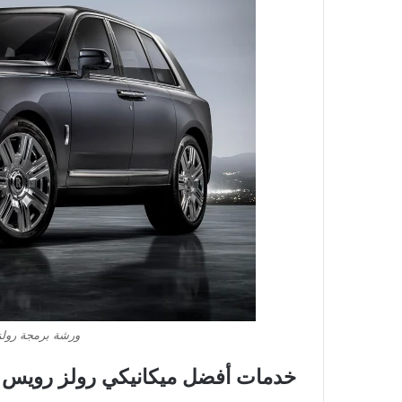
ورشة برمجة رولز
​خدمات أفضل ميكانيكي رولز رويس ف