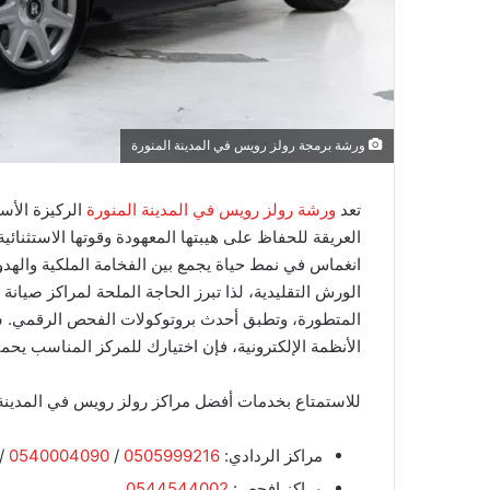
ورشة برمجة رولز رويس في المدينة المنورة
تعد
ورشة رولز رويس في المدينة المنورة
الركيزة الأسا
العريقة للحفاظ على هيبتها المعهودة وقوتها الاستثنائ
انغماس في نمط حياة يجمع بين الفخامة الملكية والهدو
المتطورة، وتطبق أحدث بروتوكولات الفحص الرقمي. سو
الأنظمة الإلكترونية، فإن اختيارك للمركز المناسب يح
للاستمتاع بخدمات أفضل مراكز رولز رويس في المدينة ال
مراكز الردادي:
0505999216
/
0540004090
/
مراكز افحص:
0544544002