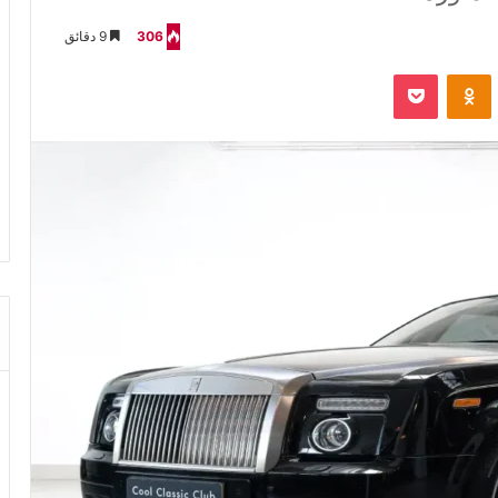
306
9 دقائق
VKontak
Odnoklassniki
‫Pocket