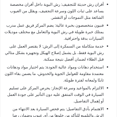
أفران رش حديثة للتجفيف: رش البوية داخل أفران مخصصة
يساعد على ثبات اللون وسرعة التجفيف، ويقلل من العيوب
الشائعة مثل التموجات أو التقشر.
فنيون متخصصون بخبرة عالية: يضم المركز فريق عمل مدرب
يمتلك خبرة طويلة في رش البوية والتعامل مع مختلف موديلات
السيارات بدقة واحترافية.
خدمة متكاملة من السمكرة إلى الرش: لا يقتصر العمل على
رش البوية فقط، بل يشمل إصلاح الهيكل وتجهيزه بشكل مثالي
قبل الطلاء لضمان أفضل نتيجة ممكنة.
استخدام دهانات ومواد عالية الجودة: يتم اختيار مواد ودهانات
معتمدة مقاومة للعوامل الجوية والخدوش، ما يضمن بقاء اللون
ثابتًا ولمعانه لفترة طويلة.
الالتزام بالمواعيد وسرعة الإنجاز: يحرص المركز على تسليم
السيارة في الوقت المتفق عليه دون التأثير على جودة العمل
أو إهمال التفاصيل.
الاهتمام بأدق التفاصيل: يتم فحص السيارة بعد الانتهاء من
الرش والتلميع للتأكد من خلوها من أي عيوب وضمان رضا