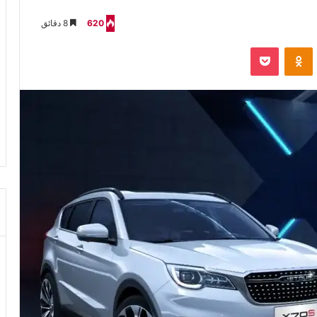
620
8 دقائق
VKontak
Odnoklassniki
‫Pocket