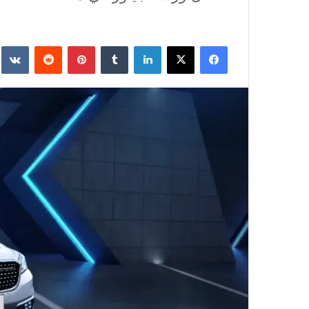
فيسبوك
‫X
لينكدإن
‏Tumblr
بينتيريست
‏Reddit
‏te