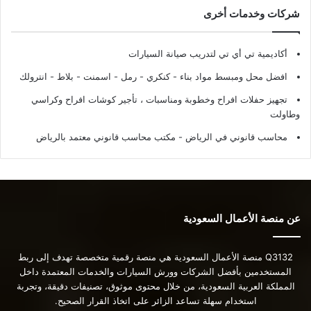
شركات وخدمات أخرى
أكاديمية تي أي تي لتدريب صيانة السيارات
افضل محل ومبسط مواد بناء - كنكري - رمل - اسمنت - بلاط - انترولك
تجهيز حفلات افراح وخطوبة ومناسبات ، تأجير كوشات افراح وكراسي
وطاولت
محاسب قانوني في الرياض - مكتب محاسب قانوني معتمد بالرياض
عن منصة الأعمال السعودية
Q3132 منصة الأعمال السعودية هي منصة رقمية متخصصة تهدف إلى ربط
المستخدمين بأفضل الشركات وورش السيارات والخدمات المعتمدة داخل
المملكة العربية السعودية، من خلال محتوى موثوق، تصنيفات دقيقة، وتجربة
استخدام سهلة تساعد الزائر على اتخاذ القرار الصحيح.