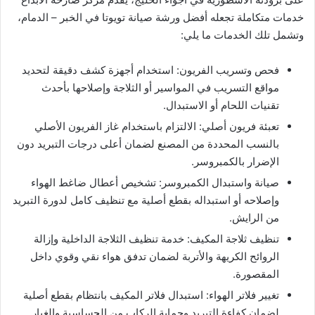
خدمات متكاملة تجعله أفضل ورشة صيانة تويوتا في الخبر – الدمام،
وتشمل تلك الخدمات ما يلي:
فحص وتسريب الفريون: استخدام أجهزة كشف دقيقة لتحديد
مواقع التسريب في المواسير أو الثلاجة وإصلاحها بأحدث
تقنيات اللحام أو الاستبدال.
تعبئة فريون أصلي: الالتزام باستخدام غاز الفريون الأصلي
بالنسب المحددة من المصنع لضمان أعلى درجات التبريد دون
الإضرار بالكمبروسر.
صيانة واستبدال الكمبروسر: تشخيص أعطال ضاغط الهواء
وإصلاحه أو استبداله بقطع أصلية مع تنظيف كامل لدورة التبريد
من الرايش.
تنظيف ثلاجة المكيف: خدمة تنظيف الثلاجة الداخلية وإزالة
الروائح الكريهة والأتربة لضمان تدفق هواء نقي وقوي داخل
المقصورة.
تغيير فلاتر الهواء: استبدال فلاتر المكيف بانتظام بقطع أصلية
لضمان كفاءة التبريد وحماية الركاب من الحساسية والغبار.