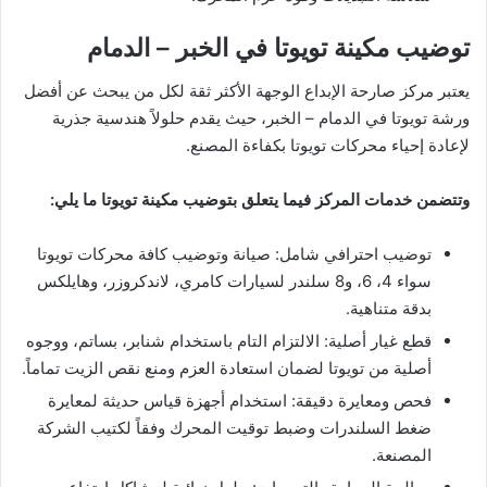
توضيب مكينة تويوتا في الخبر – الدمام
يعتبر مركز صارحة الإبداع الوجهة الأكثر ثقة لكل من يبحث عن أفضل
ورشة تويوتا في الدمام – الخبر، حيث يقدم حلولاً هندسية جذرية
لإعادة إحياء محركات تويوتا بكفاءة المصنع.
وتتضمن خدمات المركز فيما يتعلق بتوضيب مكينة تويوتا ما يلي:
توضيب احترافي شامل: صيانة وتوضيب كافة محركات تويوتا
سواء 4، 6، و8 سلندر لسيارات كامري، لاندكروزر، وهايلكس
بدقة متناهية.
قطع غيار أصلية: الالتزام التام باستخدام شنابر، بساتم، ووجوه
أصلية من تويوتا لضمان استعادة العزم ومنع نقص الزيت تماماً.
فحص ومعايرة دقيقة: استخدام أجهزة قياس حديثة لمعايرة
ضغط السلندرات وضبط توقيت المحرك وفقاً لكتيب الشركة
المصنعة.