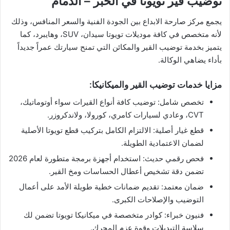
توضيب قير تويوتا في الخبر – الدمام
يجمع مركز صارحة الابداع بين الجودة الفنية والسعر المنافس، وذلك
لأنه متخصص في كافة موديلات تويوتا سيدان، SUV، وهايبرد، كما
يتميز بخدمة توضيب القير والمكائن التي تمنح سيارتك عمراً جديداً
بأداء يضاهي الوكالة.
مزايا خدمات توضيب القير والميكانيكا:
تخصص شامل: توضيب كافة أنواع القيرات سواء أوتوماتيك،
CVT، وعادي لسيارات كامري، كورولا، ولاندكروزر.
قطع غيار أصلية: الالتزام الكامل بتركيب قطع تويوتا الأصلية
لضمان الاعتمادية الطويلة.
فحص رقمي حديث: استخدام أجهزة برمجة متطورة لعام 2026
تضمن دقة تشخيص أعطال الحساسات ومخ القير.
ضمان معتمد: تقديم ضمانات خطية طويلة الأمد على أعمال
التوضيب والإصلاحات الكبرى.
فنيون خبراء: كوادر متخصصة في ميكانيكا تويوتا تضمن لك
سلاسة التبديلات وقوة عزم المحرك.