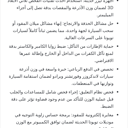
أجهزة ليزر حديثة: استخدام أحدث تقنيات الفحص ثلاثي الأبعاد
3D لضمان وزن الأذرعة والمقصات بدقة تصل إلى أجزاء
الميليمتر.
حل مشاكل الحذفة والارتجاج: إنهاء مشاكل ميلان المقود أو
سحب السيارة لجهة واحدة، مما يضمن ثباتاً كاملاً لسيارات
تويوتا على السرعات العالية.
حماية الإطارات من التآكل: ضبط زوايا الكامبر والكاستر بدقة
لمنع تآكل الكفرات من الداخل أو الخارج وإطالة عمرها
الافتراضي.
تخصص في الدفع الرباعي: خبرة واسعة في وزن أذرعة
سيارات لاندكروزر وفورتشنر وبرادو لضمان استقامة السيارة
وتوازنها في المنعطفات.
فحص نظام التعليق: إجراء فحص شامل للمساعدات والجلب
قبل عملية الوزن للتأكد من عدم وجود فضاوة تؤثر على دقة
الضبط.
معايرة إلكترونية للمقود: برمجة حساس زاوية التوجيه في
موديلات تويوتا الحديثة لضمان توافق الكمبيوتر مع الوزن