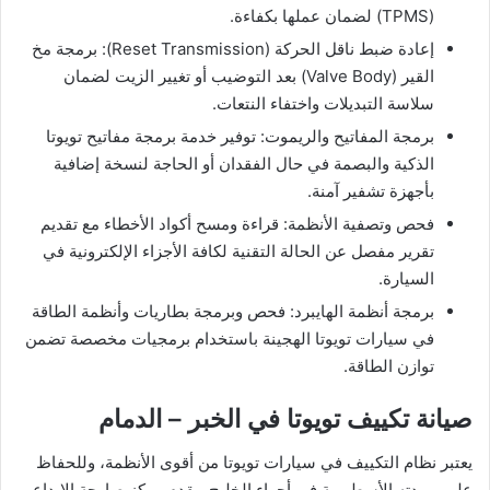
(TPMS) لضمان عملها بكفاءة.
إعادة ضبط ناقل الحركة (Reset Transmission): برمجة مخ
القير (Valve Body) بعد التوضيب أو تغيير الزيت لضمان
سلاسة التبديلات واختفاء النتعات.
برمجة المفاتيح والريموت: توفير خدمة برمجة مفاتيح تويوتا
الذكية والبصمة في حال الفقدان أو الحاجة لنسخة إضافية
بأجهزة تشفير آمنة.
فحص وتصفية الأنظمة: قراءة ومسح أكواد الأخطاء مع تقديم
تقرير مفصل عن الحالة التقنية لكافة الأجزاء الإلكترونية في
السيارة.
برمجة أنظمة الهايبرد: فحص وبرمجة بطاريات وأنظمة الطاقة
في سيارات تويوتا الهجينة باستخدام برمجيات مخصصة تضمن
توازن الطاقة.
صيانة تكييف تويوتا في الخبر – الدمام
يعتبر نظام التكييف في سيارات تويوتا من أقوى الأنظمة، وللحفاظ
على برودته الأسطورية في أجواء الخليج، يقدم مركز صارحة الابداع