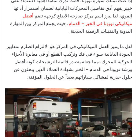
إذا كنت تمتلك سيارة تويوتا، فأنت تدرك تماماً أهمية الاعتماد على
خبير يفهم أدق تفاصيل المحركات اليابانية لضمان استمرار أدائها
القوي، لذا يبرز اسم مركز صارحة الابداع كوجهة تضم
أفضل
ميكانيكي تويوتا في الخبر – الدمام
، حيث يجمع المركز بين المهارة
اليدوية والتقنيات الرقمية الحديثة.
لعل ما يميز العمل الميكانيكي في المركز هو الالتزام الصارم بمعايير
الجودة اليابانية سواء في فك وتركيب القطع أو في معايرة الأجزاء
الحركية للمحرك، مما جعله يتصدر قائمة الترشيحات كونه أفضل
ورشة تويوتا في الدمام – الخبر بشهادة العملاء الذين يبحثون عن
حلول جذرية لمشاكل سياراتهم بعيداً عن الحلول المؤقتة.