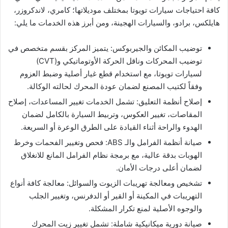
كافة احتياجات سيارات تويوتا بمختلف موديلاتها؛ كامري، لاندكروزر،
هايلكس، برادو، والسيارات الهجينة، ومن أبرز هذه الخدمات ما يلي:
توضيب المكائن والجيربوكس: يتميز المركز بقسم متخصص في
توضيب المحركات وناقل الحركة الأوتوماتيكي و(CVT)
لسيارات تويوتا، مع استخدام قطع غيار أصلية وضبط العزوم
وفقاً لكتيب المصنع لضمان عودة المحرك لحالته الوكالة.
إصلاح أنظمة التعليق: تشمل الخدمات تغيير المساعدات، إصلاح
المقاصات، تغيير العكوس، وتربيط السيارة بالكامل لضمان
الهدوء والراحة أثناء القيادة على الطرق الوعرة أو السريعة.
صيانة أنظمة الفرامل والـ ABS: فحص وتغيير الفحمات وخرط
الهوبات بدقة عالية، مع برمجة نظام الفرامل المانع للانغلاق
لضمان أعلى درجات الأمان.
تشخيص ومعالجة تهريبات الزيوت والسوائل: معالجة كافة أنواع
التهريبات في المكينة أو القير أو الدفرنس، وتغيير الجلب
والوجوه الأصلية لمنع تكرار المشكلة.
صيانة دورية ميكانيكية شاملة: تشمل تغيير زيت المحرك