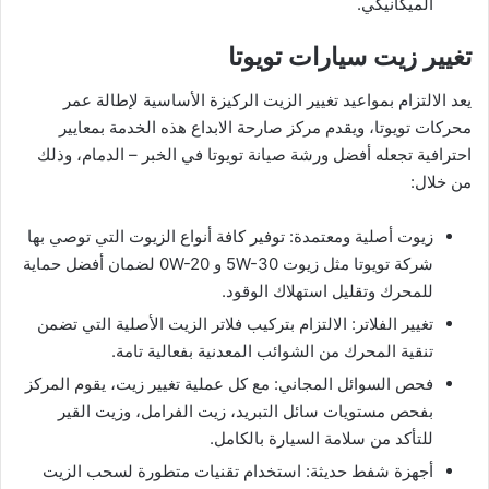
الميكانيكي.
تغيير زيت سيارات تويوتا
يعد الالتزام بمواعيد تغيير الزيت الركيزة الأساسية لإطالة عمر
محركات تويوتا، ويقدم مركز صارحة الابداع هذه الخدمة بمعايير
احترافية تجعله أفضل ورشة صيانة تويوتا في الخبر – الدمام، وذلك
من خلال:
زيوت أصلية ومعتمدة: توفير كافة أنواع الزيوت التي توصي بها
شركة تويوتا مثل زيوت 5W-30 و 0W-20 لضمان أفضل حماية
للمحرك وتقليل استهلاك الوقود.
تغيير الفلاتر: الالتزام بتركيب فلاتر الزيت الأصلية التي تضمن
تنقية المحرك من الشوائب المعدنية بفعالية تامة.
فحص السوائل المجاني: مع كل عملية تغيير زيت، يقوم المركز
بفحص مستويات سائل التبريد، زيت الفرامل، وزيت القير
للتأكد من سلامة السيارة بالكامل.
أجهزة شفط حديثة: استخدام تقنيات متطورة لسحب الزيت