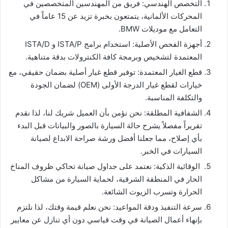
​التخصص الهندسي: فريق من المهندسين المتخصصين في
المحركات الألمانية، يتمتعون بخبرة تزيد عن 15 عاماً في
التعامل مع موديلات BMW.
​أجهزة الفحص الأصلية: استخدام برامج ISTA/P و ISTA/D
المعتمدة لتشخيص وبرمجة كافة الكنترولات بدقة متناهية.
​قطع الغيار المعتمدة: توفير قطع غيار أصلية بضمان حقيقي، مع
خيارات لقطع غيار الدرجة الأولى (OEM) لضمان الجودة
والتكلفة المناسبة.
​الشفافية المطلقة: نحن نؤمن بأن العميل شريك لنا، لذا نقدم
تقريراً مفصلاً يشرح حالة السيارة بالصور والبيانات قبل البدء
بأي إصلاح، مما جعلنا أفضل ورشة صراحة الابداع لصيانة
السيارات في الخبر.
الوقائية الذكية: نعتمد على جداول صيانة تحاكي ظروف المناخ
الحار في المنطقة الشرقية، لحماية السيارة من مشاكل
الحرارة وتسرب الزيوت الشائعة.
​سرعة التنفيذ ودقة المواعيد: نحن نعلم قيمة وقتك، لذا نلتزم
بإنهاء أعمال الصيانة في وقت قياسي دون أي تنازل عن معايير