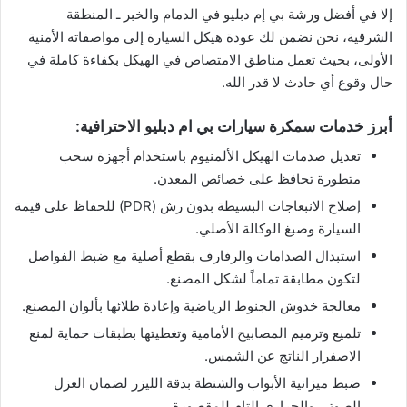
إلا في أفضل ورشة بي إم دبليو في الدمام والخبر ـ المنطقة
الشرقية، نحن نضمن لك عودة هيكل السيارة إلى مواصفاته الأمنية
الأولى، بحيث تعمل مناطق الامتصاص في الهيكل بكفاءة كاملة في
حال وقوع أي حادث لا قدر الله.
​أبرز خدمات سمكرة سيارات بي ام دبليو الاحترافية:
​تعديل صدمات الهيكل الألمنيوم باستخدام أجهزة سحب
متطورة تحافظ على خصائص المعدن.
​إصلاح الانبعاجات البسيطة بدون رش (PDR) للحفاظ على قيمة
السيارة وصبغ الوكالة الأصلي.
​استبدال الصدامات والرفارف بقطع أصلية مع ضبط الفواصل
لتكون مطابقة تماماً لشكل المصنع.
​معالجة خدوش الجنوط الرياضية وإعادة طلائها بألوان المصنع.
​تلميع وترميم المصابيح الأمامية وتغطيتها بطبقات حماية لمنع
الاصفرار الناتج عن الشمس.
​ضبط ميزانية الأبواب والشنطة بدقة الليزر لضمان العزل
الصوتي والحراري التام للمقصورة.