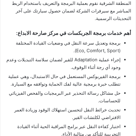
المنطقة الشرقية نقوم بعملية البرمجة والتعريف باستخدام الربط
المباشر مع سيرفرات الشركة لضمان حصول سيارتك على آخر
التحديثات الرسمية.
​أهم خدمات برمجة الجربكسات في مركز صارحة الابداع:
​برمجة وتعديل سرعة النقل في وضعيات القيادة المختلفة
(Eco, Comfort, Sport).
​إجراء عملية Adaptation للقير لضمان سلاسة التبديلات وعدم
وجود أي رجة أثناء الوقوف.
​برمجة القيربوكس المستعمل في حال الاستبدال، وهي عملية
تتطلب خبرة برمجية عالية لفك الحماية وتوافقه مع السيارة.
​حل مشاكل رسالة التحذير عبر البرمجيات والفحص الفيزيائي
للحساسات.
​تحديث خرائط النقل لتحسين استهلاك الوقود وزيادة العمر
الافتراضي لكلتشات القير.
​اختبار كفاءة النقل عبر برامج المراقبة الحية أثناء القيادة
التجريبية للتأكد من مثالية الأداء.