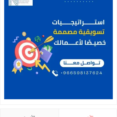
ة
ا
ل
ش
ر
ق
ي
ة