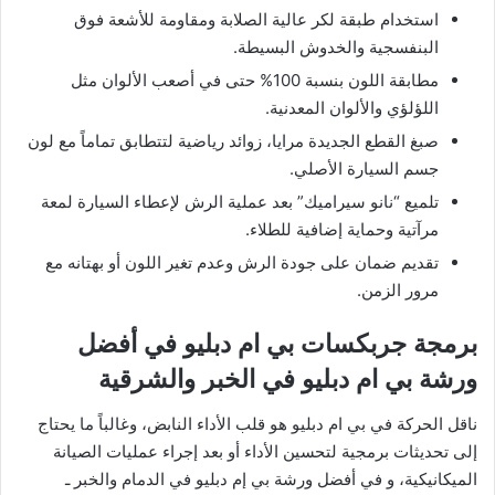
​استخدام طبقة لكر عالية الصلابة ومقاومة للأشعة فوق
البنفسجية والخدوش البسيطة.
​مطابقة اللون بنسبة 100% حتى في أصعب الألوان مثل
اللؤلؤي والألوان المعدنية.
​صبغ القطع الجديدة مرايا، زوائد رياضية لتتطابق تماماً مع لون
جسم السيارة الأصلي.
​تلميع “نانو سيراميك” بعد عملية الرش لإعطاء السيارة لمعة
مرآتية وحماية إضافية للطلاء.
​تقديم ضمان على جودة الرش وعدم تغير اللون أو بهتانه مع
مرور الزمن.
​برمجة جربكسات بي ام دبليو في أفضل
ورشة بي ام دبليو في الخبر والشرقية
​ناقل الحركة في بي ام دبليو هو قلب الأداء النابض، وغالباً ما يحتاج
إلى تحديثات برمجية لتحسين الأداء أو بعد إجراء عمليات الصيانة
الميكانيكية، و في أفضل ورشة بي إم دبليو في الدمام والخبر ـ