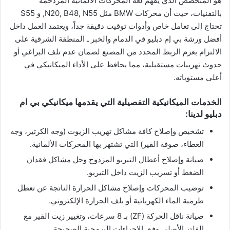
هو المتخصص الذي يفهم لغة المحركات الألمانية المزدحمة
بالتقنيات، حيث أن محركات BMW مثل N20, B48, N55, و S55
تحتاج إلى تعامل خاص وأدوات توقيت دقيقة جداً، ويعتمد العمل داخل
أفضل ورشة بي إم دبليو في الدمام والخبر ـ المنطقة الشرقية على
الالتزام بعزم الربط المحدد من المصنع لضمان عدم تلف البراغي أو
حدوث تهريبات مستقبلية، مما يحافظ على الأداء الميكانيكي في
أعلى مستوياته.
​الخدمات الميكانيكية التفصيلية التي يقدمها ميكانيكي بي ام
دبليو لدينا:
​تشخيص وإصلاح كافة مشاكل تهريب الزيوت (وجه الكرتير، وجه
الغطاء، صوفة القير) التي تشتهر بها المحركات الألمانية.
​صيانة وإصلاح أعطال التيربو المزدوج وحل مشاكل فقدان
الضغط أو تسريب الزيت داخل التيربو.
​توضيب المحركات وإصلاح مشاكل الحرارة الناتجة عن تعطل
طرمبة الماء الكهربائية أو بلف الحرارة الإلكتروني.
​صيانة ناقل الحركة (ZF) بـ 8 سرعات، وتغيير زيت القير مع
الفلتر الأصلي وفق الإجراءات البرمجية الصحيحة.