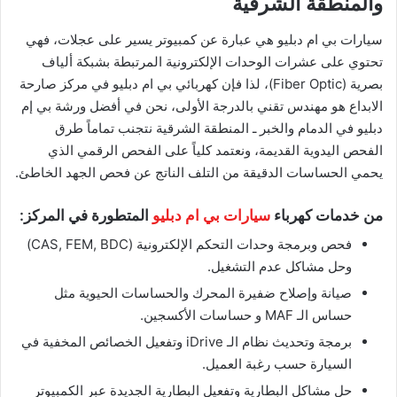
والمنطقة الشرقية
​سيارات بي ام دبليو هي عبارة عن كمبيوتر يسير على عجلات، فهي
تحتوي على عشرات الوحدات الإلكترونية المرتبطة بشبكة ألياف
بصرية (Fiber Optic)، لذا فإن كهربائي بي ام دبليو في مركز صارحة
الابداع هو مهندس تقني بالدرجة الأولى، نحن في أفضل ورشة بي إم
دبليو في الدمام والخبر ـ المنطقة الشرقية نتجنب تماماً طرق
الفحص اليدوية القديمة، ونعتمد كلياً على الفحص الرقمي الذي
يحمي الحساسات الدقيقة من التلف الناتج عن فحص الجهد الخاطئ.
​من خدمات كهرباء
سيارات بي ام دبليو
المتطورة في المركز:
​فحص وبرمجة وحدات التحكم الإلكترونية (CAS, FEM, BDC)
وحل مشاكل عدم التشغيل.
​صيانة وإصلاح ضفيرة المحرك والحساسات الحيوية مثل
حساس الـ MAF و حساسات الأكسجين.
​برمجة وتحديث نظام الـ iDrive وتفعيل الخصائص المخفية في
السيارة حسب رغبة العميل.
​حل مشاكل البطارية وتفعيل البطارية الجديدة عبر الكمبيوتر