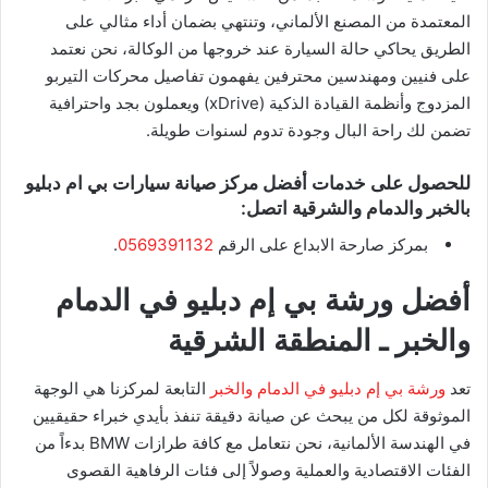
المعتمدة من المصنع الألماني، وتنتهي بضمان أداء مثالي على
الطريق يحاكي حالة السيارة عند خروجها من الوكالة، نحن نعتمد
على فنيين ومهندسين محترفين يفهمون تفاصيل محركات التيربو
المزدوج وأنظمة القيادة الذكية (xDrive) ويعملون بجد واحترافية
تضمن لك راحة البال وجودة تدوم لسنوات طويلة.
​للحصول على خدمات أفضل مركز صيانة سيارات بي ام دبليو
بالخبر والدمام والشرقية اتصل:
بمركز صارحة الابداع على الرقم
0569391132
.
​أفضل ورشة بي إم دبليو في الدمام
والخبر ـ المنطقة الشرقية
​تعد
ورشة بي إم دبليو في الدمام والخبر
التابعة لمركزنا هي الوجهة
الموثوقة لكل من يبحث عن صيانة دقيقة تنفذ بأيدي خبراء حقيقيين
في الهندسة الألمانية، نحن نتعامل مع كافة طرازات BMW بدءاً من
الفئات الاقتصادية والعملية وصولاً إلى فئات الرفاهية القصوى