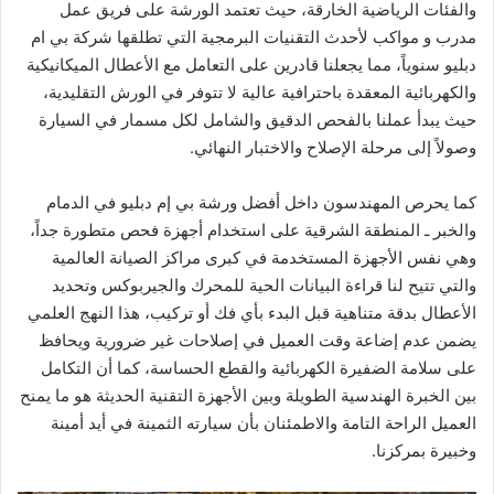
والفئات الرياضية الخارقة، حيث تعتمد الورشة على فريق عمل
مدرب و مواكب لأحدث التقنيات البرمجية التي تطلقها شركة بي ام
دبليو سنوياً، مما يجعلنا قادرين على التعامل مع الأعطال الميكانيكية
والكهربائية المعقدة باحترافية عالية لا تتوفر في الورش التقليدية،
حيث يبدأ عملنا بالفحص الدقيق والشامل لكل مسمار في السيارة
وصولاً إلى مرحلة الإصلاح والاختبار النهائي.
كما ​يحرص المهندسون داخل أفضل ورشة بي إم دبليو في الدمام
والخبر ـ المنطقة الشرقية على استخدام أجهزة فحص متطورة جداً،
وهي نفس الأجهزة المستخدمة في كبرى مراكز الصيانة العالمية
والتي تتيح لنا قراءة البيانات الحية للمحرك والجيربوكس وتحديد
الأعطال بدقة متناهية قبل البدء بأي فك أو تركيب، هذا النهج العلمي
يضمن عدم إضاعة وقت العميل في إصلاحات غير ضرورية ويحافظ
على سلامة الضفيرة الكهربائية والقطع الحساسة، كما أن التكامل
بين الخبرة الهندسية الطويلة وبين الأجهزة التقنية الحديثة هو ما يمنح
العميل الراحة التامة والاطمئنان بأن سيارته الثمينة في أيد أمينة
وخبيرة بمركزنا.