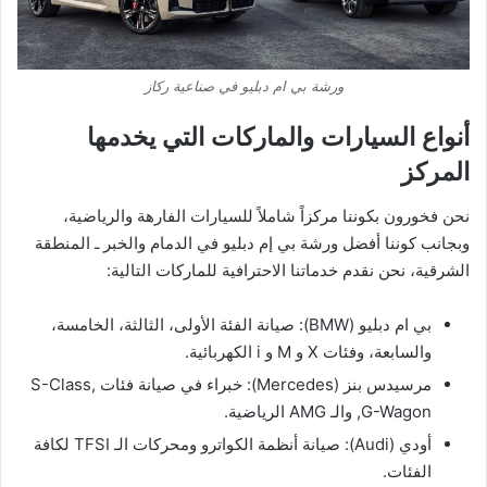
ورشة بي ام دبليو في صناعية ركاز
​أنواع السيارات والماركات التي يخدمها
المركز
​نحن فخورون بكوننا مركزاً شاملاً للسيارات الفارهة والرياضية،
وبجانب كوننا أفضل ورشة بي إم دبليو في الدمام والخبر ـ المنطقة
الشرقية، نحن نقدم خدماتنا الاحترافية للماركات التالية:
​بي ام دبليو (BMW): صيانة الفئة الأولى، الثالثة، الخامسة،
والسابعة، وفئات X و M و i الكهربائية.
​مرسيدس بنز (Mercedes): خبراء في صيانة فئات S-Class,
G-Wagon, والـ AMG الرياضية.
​أودي (Audi): صيانة أنظمة الكواترو ومحركات الـ TFSI لكافة
الفئات.