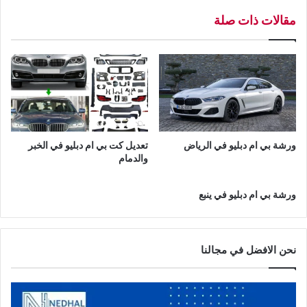
ف
مقالات ذات صلة
ي
ا
ل
خ
ب
ر
-
ا
ل
ورشة بي ام دبليو في الرياض
تعديل كت بي ام دبليو في الخبر
د
والدمام
م
ا
ورشة بي ام دبليو في ينبع
م
-
ا
ل
نحن الافضل في مجالنا
م
ن
ط
ق