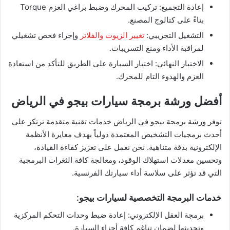
إعادة التجميع: تركيب المحرك وضبط براغي العزم Torque
بناءً على كتالوج المصنع.
التشغيل التجريبي:
تغيير الزيوت والفلاتر
وإجراء فحص تشغيلي
لمراقبة الأداء ومنع التسريبات.
الاختبار النهائي: اختبار السيارة على الطريق للتأكد من استعادة
العزم والهدوء التام للمحرك.
أفضل ورشة برمجة سيارات بيجو في الرياض
توفر ورشة برمجة بيجو في الرياض خدمات تقنية متقدمة ترتكز على
أحدث برمجيات التشخيص المعتمدة دولياً بهدف معايرة الأنظمة
الإلكترونية بدقة متناهية. نحن نعمل على تعزيز كفاءة القيادة،
وتحسين معدلات استهلاك الوقود، ومعالجة كافة الثغرات البرمجية
التي قد تؤثر على سلاسة أداء سيارتك الفرنسية.
خدمات البرمجة التخصصية لسيارات بيجو:
برمجة العقل الإلكتروني: إعادة ضبط وحدات التحكم المركزية
وتحديثها لضمان تناغم كافة أجزاء السيارة.