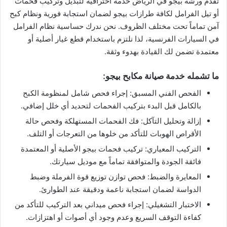
تقدم ورشة بيجو في الرياض خدمة احترافية لتبديل وتركيب فحمات
أو تيل الفرامل لكافة طرازات بيجو لضمان استجابة فورية ونظام كبح
آمن تماماً تحت مختلف الظروف. نحن ندرك حساسية نظام الفرامل
في السيارات الفرنسية، لذا نلتزم باستخدام قطع غيار أصلية أو
معتمدة تضمن لك القيادة بهدوء وثقة.
ما تشمله خدمة صيانة مكابح بيجو:
الفحص الفني المسبق: إجراء فحص شامل لمنظومة الكبح
بالكامل قبل البدء بتركيب الفحمات لتحديد أي خلل إضافي.
إزالة وتحليل التآكل: فك الفحمات المستهلكة وفحص حالة
الأقراص الهوبات للتأكد من خلوها من التعرجات أو التلف.
التركيب المعياري: تركيب فحمات بيجو الأصلية أو المعتمدة
فائقة الجودة والمتوافقة تماماً مع موديل سيارتك.
المعايرة والضبط: فحص توازن توزيع قوة الفرملة وضبط
الدواسة لضمان استجابة ناعمة ودقيقة عند الطوارئ.
الاختبار التشغيلي: إجراء فحص ميداني بعد التركيب للتأكد من
كفاءة التوقف السريع وعدم وجود أي أصوات أو اهتزازات.