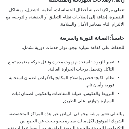
رابعاً: الإصلاحات الكهربائية والميكانيكية
تغطي مراكزنا صيانة أعطال الحساسات، أنظمة التشغيل، ومشاكل
الضفيرة، إضافة إلى إصلاحات نظام التعليق أو العفشة، والتوجيه، مع
الالتزام التام بمعايير الأمان والسلامة.
خامساً: الصيانة الدورية والسريعة
للحفاظ على كفاءة سيارة بيجو، نوفر خدمات دورية تشمل:
تغيير الزيوت: استخدام زيوت محرك وناقل حركة معتمدة تمنع
التآكل وتتحمل درجات الحرارة العالية.
نظام الكبح: فحص وإصلاح المكابح والأقراص لضمان استجابة
فورية وأمان تام.
التربيط والعكوس: صيانة المقاصات والعكوس لضمان ثبات
السيارة وتوازنها على الطريق.
وبالتالي تعتبر ورشة بيجو في الرياض عبر هذه المراكز المتخصصة،
الشريك الموثوق لكل مالك سيارة بيجو يبحث عن الجمع بين
التكنولوجيا الحديثة والخبرة اليدوية الماهرة، من أبسط عمليات تغيير