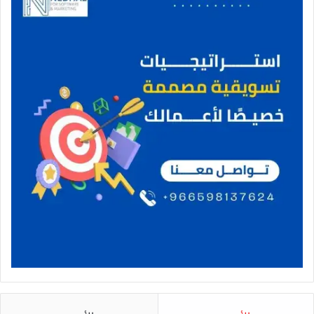
ا
ل
ر
ي
ا
ض