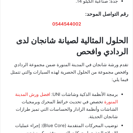
​جدة: صناعية الكيلو 14.
​رقم التواصل الموحد:
0544544002
​الحلول المثالية لصيانة شانجان لدى
الردادي وافحص
تقدم ورشة شانجان في المدينة المنورة ضمن مجموعة الردادي
وافحص مجموعة من الحلول الحصرية لهذه السيارات والتي تتمثل
فيما يلي:
​برمجة الأنظمة الذكية وشاشات UNI:
افضل ورش المدينة
المنورة
تخصص في تحديث خرائط المحرك وبرمجيات
الشاشات وأنظمة الرادار والحساسات التي تميز طرازات
شانجان الحديثة.
​توضيب المحركات المتقدمة (Blue Core): إجراء عمليات
الإصلاح الجذري لمحركات التيربو بدقة ميكرونية تضمن