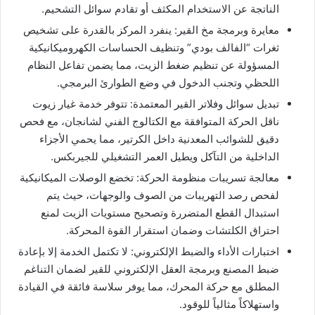
الناتجة عن الاستخدام المكثف أو تقادم سوائل التشحيم.
​معايرة وبرمجة مخ القير: ينفرد المركز بالقدرة على تشخيص
ثغرات “الفالف بودي” وتنظيف الحساسات الكهروميكانيكية
المسؤولة عن تنظيم ضغط الزيت، مما يضمن تفاعل النظام
اللحظي وتجنب الدخول في وضع الطوارئ البرمجي.
​تبديل سوائل وفلاتر القير المعتمدة: تتوفر خدمة غيار زيوت
ناقل الحركة المتوافقة مع الكتالوج الفني لشانجان، مع فحص
دقيق للشوائب المعدنية داخل الكرتير، مما يحمي الأجزاء
الداخلية من التآكل ويطيل العمر التشغيلي للجيربكس.
​معالجة تسريبات منظومة الحركة: تخضع الوصلات الميكانيكية
لفحص رصد التهريبات من الصوف والوجهات، حيث يتم
استبدال القطع المتضررة وتصحيح مستويات الزيت لمنع
احتراق الكلتشات وضمان استقرار القوة المحركة.
​اختبارات الأداء والضبط الإلكتروني: لا تكتمل الخدمة إلا بإعادة
ضبط المصنع وبرمجة العقل الإلكتروني للقير لضمان التناغم
المطلق مع حركة المحرك، مما يوفر سلاسة فائقة في القيادة
واستهلاكاً مثالياً للوقود.