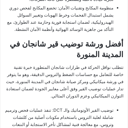
​منظومة المكابح وتقنيات الأمان: تخضع المكابح لفحص دوري
يشمل استبدال الفحمات وخرط الهوبات وتغيير السوائل
الهيدروليكية، لضمان استجابة فورية وحازمة عند الطوارئ، مع
التأكد من جاهزية الوسائد الهوائية وأنظمة الأمان النشطة.
​أفضل ورشة توضيب قير شانجان في
المدينة المنورة
​تتطلب نواقل الحركة في طرازات شانجان المتطورة خبرة تقنية
خاصة للتعامل مع حساسات الضغط والتروس الدقيقة، وهو ما يتوفر
في ورشة ميكانيكي ومركز صيانة شانجان في المدينة المنورة، حيث
تدار عمليات توضيب القير وفق أعلى معايير الجودة لضمان استعادة
التوازن الميكانيكي وعزم الدوران المثالي.
​توضيب القير الأوتوماتيك والـ DCT: تنفذ عمليات فحص وترميم
شاملة لعلبة التروس باستخدام مكونات أصلية من كلتشات
وتروس، مع معالجة فنية لمشاكل تأخر الاستجابة أو النتعات