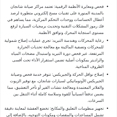
​فحص ومعايرة الأنظمة الرقمية: تعتمد مراكز صيانة شانجان
بالمدينة المنورة على تقنيات مسح إلكتروني متطورة لرصد
أعطال الحساسات ووحدات التحكم المركزية، مما يساهم في
فك رموز المشكلات التقنية وتحديث برمجيات السيارة لرفع
مستوى استجابة المحرك وتوافق الأنظمة.
​رعاية المحركات وهندسة التبريد: تجري عمليات إصلاح شمولية
للمحركات وتصفية الماكينة مع معالجة تحديات الحرارة
المرتفعة، عبر فحص دورة التبريد واستبدال مضخات المياه
والراديتر بمكونات أصلية تضمن استقرار الأداء تحت أقسى
الظروف المناخية.
​إصلاح نواقل الحركة والجيربكس: تتوفر خدمة فحص وصيانة
الجيربكس الأوتوماتيكي لسيارات شانجان، مع توفير الزيوت
والفلاتر المعتمدة ومعالجة نتشات القير أو تأخر التعشيق، مما
يضمن تدفقاً انسيابياً للقوة وسلاسة كاملة أثناء التنقل بين
السرعات.
​تجهيز منظومات التعليق والمكابح: تخضع العفشة لمعاينة دقيقة
تشمل المساعدات والمقصات ومكونات التوجيه، بالإضافة إلى