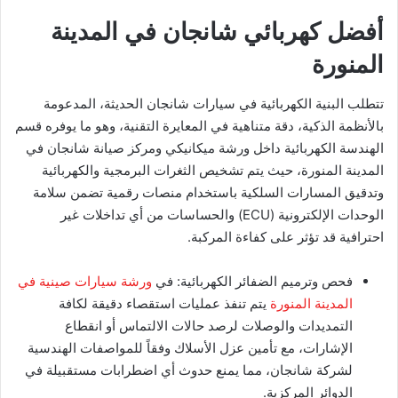
أفضل كهربائي شانجان في المدينة
المنورة
​تتطلب البنية الكهربائية في سيارات شانجان الحديثة، المدعومة
بالأنظمة الذكية، دقة متناهية في المعايرة التقنية، وهو ما يوفره قسم
الهندسة الكهربائية داخل ورشة ميكانيكي ومركز صيانة شانجان في
المدينة المنورة، حيث يتم تشخيص الثغرات البرمجية والكهربائية
وتدقيق المسارات السلكية باستخدام منصات رقمية تضمن سلامة
الوحدات الإلكترونية (ECU) والحساسات من أي تداخلات غير
احترافية قد تؤثر على كفاءة المركبة.
​فحص وترميم الضفائر الكهربائية: في
ورشة سيارات صينية في
المدينة المنورة
يتم
تنفذ عمليات استقصاء دقيقة لكافة
التمديدات والوصلات لرصد حالات الالتماس أو انقطاع
الإشارات، مع تأمين عزل الأسلاك وفقاً للمواصفات الهندسية
لشركة شانجان، مما يمنع حدوث أي اضطرابات مستقبيلة في
الدوائر المركزية.