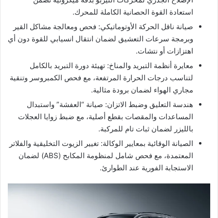
استعادة القوة الحصانية الكاملة للمحرك.
​صيانة ناقل الحركة الأوتوماتيكي: فحص ومعالجة مشاكل القير
وبرمجة سرعات التعشيق لضمان انتقال انسيابي للقوة دون أي
اهتزازات أو نتشات.
​معايرة أنظمة التبريد والمناخ: تهيئة دورة التبريد بالكامل
لتناسب درجات الحرارة المرتفعة، مع فحص الكمبروسر وتنقية
مجاري الهواء لضمان برودة مثالية.
​هندسة التعليق وضبط الاتزان: صيانة “العفشة” واستبدال
المساعدات والمقصات بقطع أصلية، مع ضبط زوايا العجلات
بالليزر لضمان ثبات تام للمركبة.
​الصيانة الوقائية بمعايير الوكالة: تغيير الزيوت التخليقية والفلاتر
المعتمدة، مع فحص شامل لمنظومة المكابح (ABS) لضمان
الاستجابة الفورية عند الطوارئ.