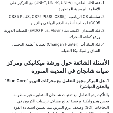
​فئة UNI الفاخرة: (UNI-T, UNI-K, UNI-V) مع التركيز على
الأنظمة البرمجية المتطورة.
​سلسلة CS الرياضية: (CS35 PLUS, CS75 PLUS, CS85,
CS95) لمعالجة أنظمة الدفع الرباعي والتيربو.
​فئة السيدان الاقتصادية: (EADO Plus, Alsvin) للصيانة الدورية
ورفع كفاءة المحرك.
​فئة البيك آب: (Changan Hunter) لصيانة أنظمة التحميل
الشاق والميكانيكا الثقيلة.
الأسئلة الشائعة حول ورشة ميكانيكي ومركز
صيانة شانجان في المدينة المنورة
​1. هل المركز مجهز للتعامل مع محركات التيربو “Blue Core”
والحقن المباشر؟
بالتأكيد، يتم التعامل مع تقنيات شانجان المتطورة عبر منظومة
فحص هيدروليكية ورقمية تعالج مشاكل ترسبات الكربون في
البخاخات (GDI) وضعف عزم التيربو، مما يضمن استعادة القوة