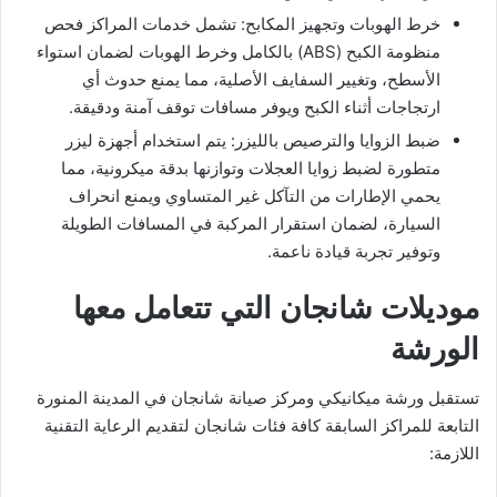
​خرط الهوبات وتجهيز المكابح: تشمل خدمات المراكز فحص
منظومة الكبح (ABS) بالكامل وخرط الهوبات لضمان استواء
الأسطح، وتغيير السفايف الأصلية، مما يمنع حدوث أي
ارتجاجات أثناء الكبح ويوفر مسافات توقف آمنة ودقيقة.
​ضبط الزوايا والترصيص بالليزر: يتم استخدام أجهزة ليزر
متطورة لضبط زوايا العجلات وتوازنها بدقة ميكرونية، مما
يحمي الإطارات من التآكل غير المتساوي ويمنع انحراف
السيارة، لضمان استقرار المركبة في المسافات الطويلة
وتوفير تجربة قيادة ناعمة.
موديلات شانجان التي تتعامل معها
الورشة
​تستقبل ورشة ميكانيكي ومركز صيانة شانجان في المدينة المنورة
التابعة للمراكز السابقة كافة فئات شانجان لتقديم الرعاية التقنية
اللازمة: