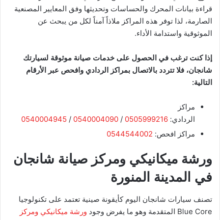
قراءة بيانات المحرك والحساسات وتحديثها وفق المعايير المصنعية
الصارمة، لذا توفر هذه المراكز ملاذاً آمناً لكل من يبحث عن
الموثوقية واستدامة الأداء.
إذا كنت ترغب في الحصول على خدمات صيانة موثوقة لسيارتك
شانجان، فلا تتردد بالاتصال بمراكز الردادي وافحص عبر الأرقام
التالية:
مراكز
الردادي:
0505999216
/
0540004090
/
0540004945
مراكز افحص:
0544544002
​ورشة ميكانيكي ومركز صيانة شانجان
في المدينة المنورة
​تصنف سيارات شانجان اليوم كأيقونة صينية تعتمد على تكنولوجيا
Blue Core المتقدمة وهو ما يفرض وجود
ورشة ميكانيكي ومركز