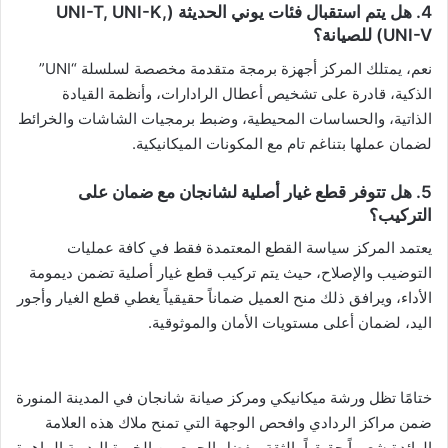
​4. هل يتم استقبال فئات يوني الحديثة (UNI-T, UNI-K,
UNI-V) للصيانة؟
نعم، يمتلك المركز أجهزة برمجة متقدمة مخصصة لسلسلة “UNI”
الذكية، قادرة على تشخيص أعطال الرادارات، وأنظمة القيادة
الذاتية، والحساسات المحيطية، وضبط برمجيات الشاشات والخرائط
لضمان عملها بتناغم تام مع المكونات الميكانيكية.
​5. هل تتوفر قطع غيار أصلية لشانجان مع ضمان على
التركيب؟
يعتمد المركز سياسة القطع المعتمدة فقط في كافة عمليات
التوضيب والإصلاح، حيث يتم تركيب قطع غيار أصلية تضمن ديمومة
الأداء، ويرافق ذلك منح العميل ضماناً حقيقياً يغطي قطع الغيار وأجور
اليد، لضمان أعلى مستويات الأمان والموثوقية.
ختامًا تظل ورشة ميكانيكي ومركز صيانة شانجان في المدينة المنورة
ضمن مراكز الردادي وافحص الوجهة التي تمنح ملاك هذه العلامة
الرائدة شعوراً حقيقياً بالثقة، بفضل الجمع بين الخبرة اليدوية الماهرة