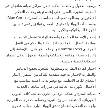
​برمجة العقول والأنظمة الذكية: تنفرد مراكز صيانة شانجان في
المدينة المنورة بالقدرة على إعادة تهيئة وحدات التحكم
الإلكتروني ومعالجة تعقيدات حساسات المحرك (Blue Core)
وحساسات الهواء والاحتراق، لضمان توافق رقمي تام بين
الأجزاء الميكانيكية والكهربائية.
​إصلاح الإضاءة المتقدمة وأنظمة الراحة: تشمل الخدمات
معالجة أعطال أنظمة الإضاءة الذكية والتحكم في القفل
المركزي (Central Lock) والزجاج الكهربائي، بالإضافة إلى
إعادة برمجة المفاتيح اللاسلكية وأنظمة الدخول الذكي لضمان
استجابة لحظية وسلسة.
​اختبار كفاءة البطارية ومنظومة الشحن: يخضع الدينامو
والبطارية لاختبارات جهد متقدمة للتأكد من استقرار التيار
المغذي لكافة الأنظمة، مع توفير بدائل أصلية تتناسب مع
الأحمال الكهربائية العالية في طرازات شانجان الحديثة.
​صيانة المناخ والتحكم الرقمي: تجري معالجة كافة العيوب
الكهربائية المتعلقة بمراوح التبريد وحساسات درجات الحرارة
ولوحات التحكم، لضمان تدفق الهواء البارد بفعالية قصوى