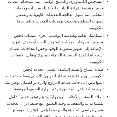
​التشخيص الكمبيوتري والمسح الرقمي: يتم استخدام منصات
فحص متقدمة لقراءة البيانات الحية للحساسات ووحدات
التحكم، مما يسهل معالجة التعقيدات الكهربائية وتصفير
تنبيهات الطبلون وتحديث برمجيات المحرك والقير بدقة
ميكرونية.
​الميكانيكا العامة وهندسة التوضيب: تجري عمليات فحص
وترميم المحركات ومعالجة استهلاك الزيت أو ضعف العزم،
بالإضافة إلى تطهير منظومة الوقود وحقن البخاخات، لضمان
استرجاع القدرة الحصانية الكاملة للمحرك وتقليل الانبعاثات
الكربونية.
​صيانة المناخ وأنظمة التكييف: تشمل الخدمة فحص
الكومبريسور وإعادة تعبئة غاز الفريون الأصلي ومعالجة ثغرات
المواسير، إلى جانب صيانة المراوح والراديتر لضمان توفير بيئة
تبريد مثالية داخل المقصورة رغم حرارة الصيف المرتفعة.
​إصلاح العفشة والأنظمة الهيدروليكية: يتم توفير فحص شامل
للمساعدات والمقصات وجلد التعليق، مع ضبط اتزان العجلات
وتغيير كراسي الماكينة والقير، مما يلغي الاهتزازات ويمنح
تجربة قيادة ناعمة ومستقرة على كافة الطرقات.