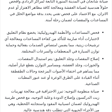
صيانة شانجان في المدينة المنورة التابعة لمراكز الردادي وافحص
حلولاً هندسية لصيانة العفشة ومعالجة كافة مظاهر الاهتزاز أو عدم
الاتزان، مع الاعتماد على فحص تقني يحدد بدقة مواضع الخلل في
المساعدات والمقصات لضمان رحلة آمنة.
​فحص المساعدات والأنظمة الهيدروليكية: يخضع نظام التعليق
لاختبارات أداء صارمة للتأكد من كفاءة المساعدات ومعالجة أي
ترشيحات زيتية، مما يضمن امتصاص الصدمات بفعالية وحماية
توازن السيارة في المنعطفات والسرعات المختلفة.
​إصلاح المقصات وجلد التعليق: يتم استبدال المقصات،
والجوزات، وجلد العفشة، ومسامير التوازن بقطع غيار أصلية،
مما يساهم في اختفاء الأصوات المزعجة وحالات الطقطقة
أثناء القيادة على الطرق الوعرة أو عند عبور المطبات
الصناعية.
​صيانة منظومة التوجيه: تبرز الاحترافية في معالجة تهريبات
زيت الدركسون وإصلاح الدودة وعلبة التوجيه، مع فحص طرمبة
الهيدروليك لضمان انسيابية المقود واستجابته اللحظية، وهي
من الأجزاء الحيوية التي تتطلب دقة هندسية عالية.