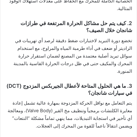
الحصانية الكاملة للمحرك مع الحفاظ على معدلات استهلاك الوقود
المثالية.
​2. كيف يتم حل مشاكل الحرارة المرتفعة في طرازات
شانجان خلال الصيف؟
تخضع دورة التبريد لاختبارات ضغط دقيقة لرصد أي تهريبات في
الراديتر أو ضعف في أداء طرمبة المياه والمراوح، مع استخدام
سوائل تبريد أصلية معتمدة من المصنع لضمان استقرار حرارة
المحرك والمكيف حتى في ظل درجات الحرارة القاسية بالمدينة
المنورة.
​3. ما هي الحلول المتاحة لأعطال الجيربكس المزدوج (DCT)
في سيارات شانجان؟
يتم التعامل مع نواقل الحركة المزدوجة بمهارة عالية تشمل إعادة
معايرة الكلتشات برمجياً وتنظيف مخ القير (Valve Body)، ومعالجة
أي تأخير في استجابة التبديلات، مما ينهي تماماً مشكلة “النتعات”
ويضمن انتقالاً ناعماً للقوة من المحرك إلى العجلات.