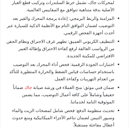
لمحركات جاك، تشمل خرط السلندرات وتركيب قطع الغيار
الأصلية بدقة متناهية تتوافق مع المقاييس العالمية.
​المزامنة والربط البرمجي: إعادة برمجة المحرك والقير بعد
التوضيب لضمان التوافق التام مع الأنظمة الذكية للسيارة عبر
أحدث أجهزة الفحص الرقمي.
​التنظيف الكربوني العميق: تطهير غرف الاحتراق ونظام الحقن
من الرواسب العالقة لرفع كفاءة الاحتراق وإطالة العمر
الافتراضي للمكينة الجديدة.
​اختبارات الجودة الرقمية: فحص أداء المحرك بعد التوضيب
باستخدام حساسات قياس الضغط والحرارة المتطورة للتأكد
من انعدام التهريبات وكفاءة العمل.
​ضمان فني موثق: منح العملاء في ورشة صيانة
جاك
ضماناً
حقيقياً وشاملاً على كافة أعمال التوضيب، مما يضمن
الموثوقية التامة لخدماتنا.
​تحديث منظومة الدفع: فحص شامل لمضخات الزيت والماء
وسيور التيمن لضمان تناغم الأجزاء الميكانيكية ومنع حدوث
أعطال مفاجئة مستقبلاً.