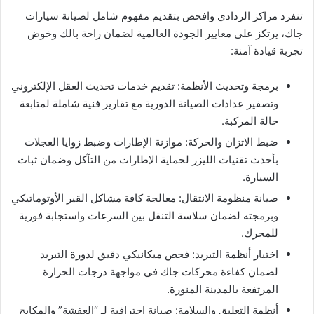
​تنفرد مراكز الردادي وافحص بتقديم مفهوم شامل لصيانة سيارات
جاك، يرتكز على معايير الجودة العالمية لضمان راحة بالك وخوض
تجربة قيادة آمنة:
​برمجة وتحديث الأنظمة: تقديم خدمات تحديث العقل الإلكتروني
وتصفير عدادات الصيانة الدورية مع تقارير فنية شاملة لمتابعة
حالة المركبة.
​ضبط الاتزان والحركة: موازنة الإطارات وضبط زوايا العجلات
بأحدث تقنيات الليزر لحماية الإطارات من التآكل وضمان ثبات
السيارة.
​صيانة منظومة الانتقال: معالجة كافة مشاكل القير الأوتوماتيكي
وبرمجته لضمان سلاسة التنقل بين السرعات واستجابة فورية
للمحرك.
​اختبار أنظمة التبريد: فحص ميكانيكي دقيق لدورة التبريد
لضمان كفاءة محركات جاك في مواجهة درجات الحرارة
المرتفعة بالمدينة المنورة.
​أنظمة التعليق والسلامة: صيانة احترافية لـ “العفشة” والمكابح