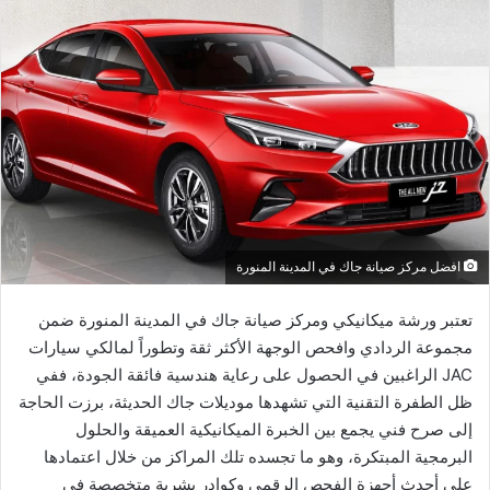
افضل مركز صيانة جاك في المدينة المنورة
تعتبر ورشة ميكانيكي ومركز صيانة جاك في المدينة المنورة ضمن
مجموعة الردادي وافحص الوجهة الأكثر ثقة وتطوراً لمالكي سيارات
JAC الراغبين في الحصول على رعاية هندسية فائقة الجودة، ففي
ظل الطفرة التقنية التي تشهدها موديلات جاك الحديثة، برزت الحاجة
إلى صرح فني يجمع بين الخبرة الميكانيكية العميقة والحلول
البرمجية المبتكرة، وهو ما تجسده تلك المراكز من خلال اعتمادها
على أحدث أجهزة الفحص الرقمي وكوادر بشرية متخصصة في