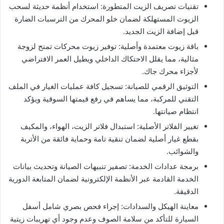
​تقنيات تصريف الزيت المتطورة: استخدام أنظمة حديثة لسحب
الزيوت المستهلكة لضمان خلو المحرك من الترسبات الضارة
قبل إضافة الزيت الجديد.
​باقة زيوت معتمدة وأصلية: توفير زيوت محركات تمنح لزوجة
مثالية، مما يقلل الاحتكاك الداخلي ويطيل العمر الافتراضي
لأجزاء محرك جاك.
​التوثيق الرقمي للصيانة: تسجيل كافة عمليات الغيار في الملف
التقني للمركبة، مما يساهم في رفع قيمتها السوقية ويؤكد
انتظام صيانتها.
​تغيير الفلاتر الأصلية: استبدال فلاتر الزيت، الهواء، والمكيف
بقطع غيار أصلية لضمان تنقية تامة وحماية فائقة من الأتربة
والشوائب.
​برمجة عدادات الخدمة: تصفير تنبيهات الصيانة وتحديث بيانات
الخدمة القادمة عبر الأنظمة الإلكترونية لضمان المتابعة الدورية
الدقيقة.
​معاينة الهيكل والسدادات: إجراء فحص بصري شامل أسفل
السيارة للتأكد من سلامة الصوف وعدم وجود أي تهريبات زيتية