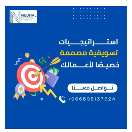
م
ن
و
ر
ة