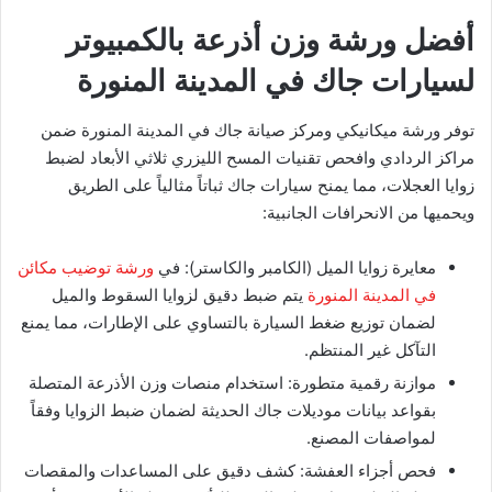
​أفضل ورشة وزن أذرعة بالكمبيوتر
لسيارات جاك في المدينة المنورة
​توفر ورشة ميكانيكي ومركز صيانة جاك في المدينة المنورة ضمن
مراكز الردادي وافحص تقنيات المسح الليزري ثلاثي الأبعاد لضبط
زوايا العجلات، مما يمنح سيارات جاك ثباتاً مثالياً على الطريق
ويحميها من الانحرافات الجانبية:
​معايرة زوايا الميل (الكامبر والكاستر): في
ورشة توضيب مكائن
في المدينة المنورة
يتم
ضبط دقيق لزوايا السقوط والميل
لضمان توزيع ضغط السيارة بالتساوي على الإطارات، مما يمنع
التآكل غير المنتظم.
​موازنة رقمية متطورة: استخدام منصات وزن الأذرعة المتصلة
بقواعد بيانات موديلات جاك الحديثة لضمان ضبط الزوايا وفقاً
لمواصفات المصنع.
​فحص أجزاء العفشة: كشف دقيق على المساعدات والمقصات