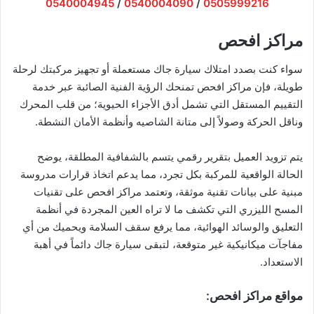
0540004945
/
0540004090
/
0505999216
​مراكز افحص
​سواء كنت بصدد امتلاك سيارة جاك مستعملة أو تجهيز مركبتك لرحلة
طويلة، فإن مراكز افحص تمنحك الرؤية الفنية الصائبة عبر خدمة
التقييم المستقل التي تشمل أدق الأجزاء الحيوية؛ من قلب المحرك
وناقل الحركة وصولاً إلى متانة الشاصيه وأنظمة الأمان النشطة.
​يتم تزويد العميل بتقرير رقمي يتسم بالشفافية المطلقة، يوضح
الحالة الواقعية للمركبة بكل تجرد، مما يدعم اتخاذ قرارات مدروسة
مبنية على بيانات تقنية موثقة، وتعتمد مراكز افحص على تقنيات
المسح الليزري التي تكشف ما لا تراه العين المجردة في أنظمة
التعليق والوسائد الهوائية، مما يرفع سقف السلامة ويحميك من أي
مفاجآت ميكانيكية غير متوقعة، لتبقى سيارة جاك دائماً في أهبة
الاستعداد.
​مواقع مراكز افحص: