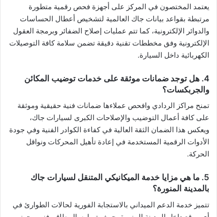
​يعتمد المختصون في المركز على أجهزة فحص رقمية متطورة
مرتبطة بقواعد بيانات جاك العالمية لتشخيص أعطال الحساسات
والدوائر الإلكترونية، كما تتم عمليات إصلاح الضفائر وبرمجة العقول
الإلكترونية وفق مخططات تقنية دقيقة تضمن سلامة كافة التوصيلات
الكهربائية داخل السيارة.
​4. هل توجد ضمانات موثقة على خدمات توضيب المكائن
والجربكسات؟
​تمنح مراكز الردادي وافحص عملاءها ضمانات فنية حقيقية وموثقة
على كافة أعمال التوضيب والإصلاحات الكبرى لسيارات جاك،
ويعكس هذا الضمان الثقة العالية في كفاءة الكوادر الفنية وفي جودة
الأدوات الرقمية المستخدمة في إعادة تأهيل المحركات ونواقل
الحركة.
​5. ما هي مزايا خدمة الميكانيكي المتنقل لسيارات جاك
بالمدينة المنورة؟
​تتميز خدمة الدعم الميداني بالاستجابة الفورية لحالات الطوارئ في
أي موقع داخل المدينة المنورة، حيث يتم إرسال طاقم فني مجهز