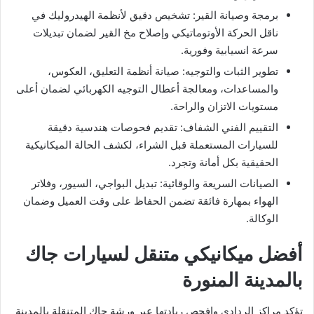
​برمجة وصيانة القير: تشخيص دقيق لأنظمة الهيدروليك في
ناقل الحركة الأوتوماتيكي وإصلاح مخ القير لضمان تبديلات
سرعة انسيابية وفورية.
​تطوير الثبات والتوجيه: صيانة أنظمة التعليق، العكوس،
والمساعدات، ومعالجة أعطال التوجيه الكهربائي لضمان أعلى
مستويات الاتزان والراحة.
​التقييم الفني الشفاف: تقديم فحوصات هندسية دقيقة
للسيارات المستعملة قبل الشراء، لكشف الحالة الميكانيكية
الحقيقية بكل أمانة وتجرد.
​الصيانات السريعة والوقائية: تبديل البواجي، السيور، وفلاتر
الهواء بمهارة فائقة تضمن الحفاظ على وقت العميل وضمان
الوكالة.
​أفضل ميكانيكي متنقل لسيارات جاك
بالمدينة المنورة
​تؤكد مراكز الردادي وافحص ريادتها عبر ورشة جاك المتنقلة بالمدينة