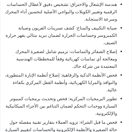
​هندسة الإشعال والاحتراق: تشخيص دقيق لأعطال الحساسات
الرقمية وتغيير الكويلات والبواجي الأصلية لتحسين أداء المحرك
وسرعة الاستجابة.
​صيانة التكييف والمناخ: كشف تسريبات الفريون وصيانة
الكمبروسر وحساسات الحرارة لضمان تبريد مثالي يقهر حرارة
الصيف.
​إصلاح الضفائر والتماسات: ترميم شامل لضفيرة المحرك
ومعالجة أي تماسات كهربائية وفقاً للمخططات الهندسية
المعتمدة من شركة جاك.
​فحص الأنظمة الذكية والرفاهية: إصلاح أنظمة الإنارة المتطورة،
والنوافذ والمرايا الكهربائية، وأنظمة القفل المركزي بكفاءة
عالية.
​تطوير البرمجيات المركزية: فحص وتحديث برمجيات كمبيوتر
السيارة ووحدات التحكم لضمان التناغم بين الأجزاء الميكانيكية
والإلكترونية.
​فحص ما قبل الشراء: تزويد العملاء بتقارير تقنية مفصلة حول
حالة الضفيرة والأنظمة الإلكترونية والحساسات لتقييم السيارة