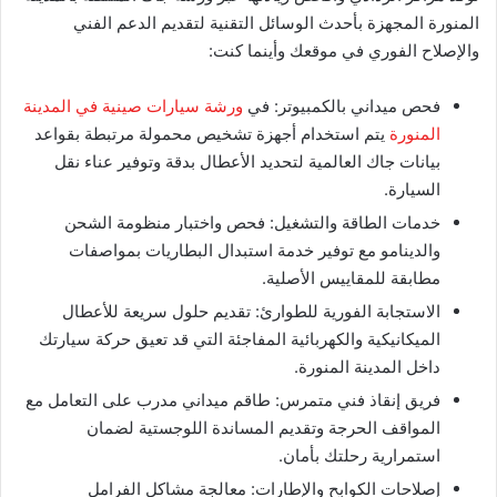
المنورة المجهزة بأحدث الوسائل التقنية لتقديم الدعم الفني
والإصلاح الفوري في موقعك وأينما كنت:
​فحص ميداني بالكمبيوتر: في
ورشة سيارات صينية في المدينة
المنورة
يتم
استخدام أجهزة تشخيص محمولة مرتبطة بقواعد
بيانات جاك العالمية لتحديد الأعطال بدقة وتوفير عناء نقل
السيارة.
​خدمات الطاقة والتشغيل: فحص واختبار منظومة الشحن
والدينامو مع توفير خدمة استبدال البطاريات بمواصفات
مطابقة للمقاييس الأصلية.
​الاستجابة الفورية للطوارئ: تقديم حلول سريعة للأعطال
الميكانيكية والكهربائية المفاجئة التي قد تعيق حركة سيارتك
داخل المدينة المنورة.
​فريق إنقاذ فني متمرس: طاقم ميداني مدرب على التعامل مع
المواقف الحرجة وتقديم المساندة اللوجستية لضمان
استمرارية رحلتك بأمان.
​إصلاحات الكوابح والإطارات: معالجة مشاكل الفرامل