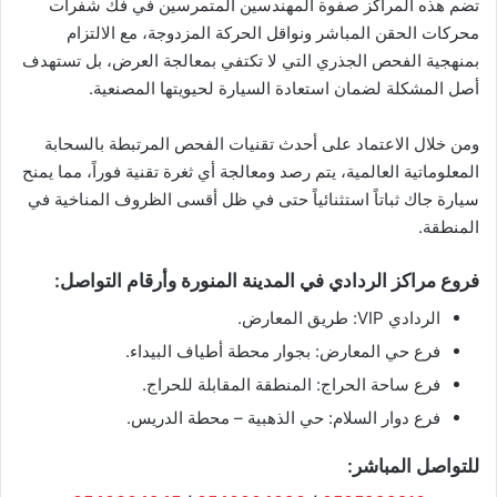
​تضم هذه المراكز صفوة المهندسين المتمرسين في فك شفرات
محركات الحقن المباشر ونواقل الحركة المزدوجة، مع الالتزام
بمنهجية الفحص الجذري التي لا تكتفي بمعالجة العرض، بل تستهدف
أصل المشكلة لضمان استعادة السيارة لحيويتها المصنعية.
ومن خلال الاعتماد على أحدث تقنيات الفحص المرتبطة بالسحابة
المعلوماتية العالمية، يتم رصد ومعالجة أي ثغرة تقنية فوراً، مما يمنح
سيارة جاك ثباتاً استثنائياً حتى في ظل أقسى الظروف المناخية في
المنطقة.
​فروع مراكز الردادي في المدينة المنورة وأرقام التواصل:
​الردادي VIP: طريق المعارض.
​فرع حي المعارض: بجوار محطة أطياف البيداء.
​فرع ساحة الحراج: المنطقة المقابلة للحراج.
​فرع دوار السلام: حي الذهبية – محطة الدريس.
​للتواصل المباشر: