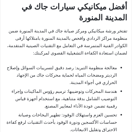
​أفضل ميكانيكي سيارات جاك في
المدينة المنورة
​تفتخر ورشة ميكانيكي ومركز صيانة جاك في المدينة المنورة ضمن
منظومة مراكز الردادي وافحص بالمدينة المنورة بامتلاكها أرقى
الكوادر الفنية المتمرسة في التعامل مع التقنيات الصينية المتقدمة،
لضمان استعادة الكفاءة التشغيلية القصوى لمركبتك:
​معالجة منظومة التبريد: رصد دقيق لتسريبات السوائل وإصلاح
الرديتر ومضخات المياه لحماية محركات جاك من الإجهاد
الحراري في أجواء المدينة.
​هندسة المحركات وتوضيبها: ترميم رؤوس الماكينات وإجراء
التوضيب الشامل بدقة متناهية، مع استخدام أجهزة قياس
رقمية تضمن عودة الأداء لمعايير المصنع.
​تحسين العزم واستهلاك الوقود: تطهير البخاخات وصيانة
حساسات الأكسجين ودورة الوقود بأحدث التقنيات لرفع كفاءة
الاحتراق وتقليل الانبعاثات.