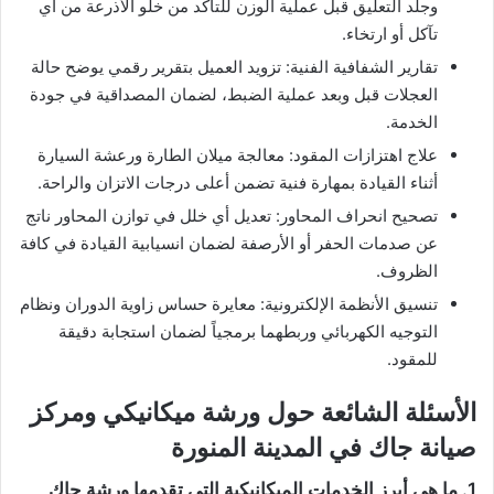
وجلد التعليق قبل عملية الوزن للتأكد من خلو الأذرعة من أي
تآكل أو ارتخاء.
​تقارير الشفافية الفنية: تزويد العميل بتقرير رقمي يوضح حالة
العجلات قبل وبعد عملية الضبط، لضمان المصداقية في جودة
الخدمة.
​علاج اهتزازات المقود: معالجة ميلان الطارة ورعشة السيارة
أثناء القيادة بمهارة فنية تضمن أعلى درجات الاتزان والراحة.
​تصحيح انحراف المحاور: تعديل أي خلل في توازن المحاور ناتج
عن صدمات الحفر أو الأرصفة لضمان انسيابية القيادة في كافة
الظروف.
​تنسيق الأنظمة الإلكترونية: معايرة حساس زاوية الدوران ونظام
التوجيه الكهربائي وربطهما برمجياً لضمان استجابة دقيقة
للمقود.
الأسئلة الشائعة حول ورشة ميكانيكي ومركز
صيانة جاك في المدينة المنورة
​1. ما هي أبرز الخدمات الميكانيكية التي تقدمها ورشة جاك