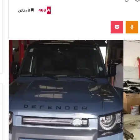
468
8 دقائق
VKontak
Odnoklassniki
‫Pocket