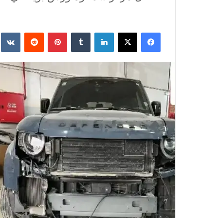
فيسبوك
‫X
لينكدإن
‏Tumblr
بينتيريست
‏Reddit
‏te