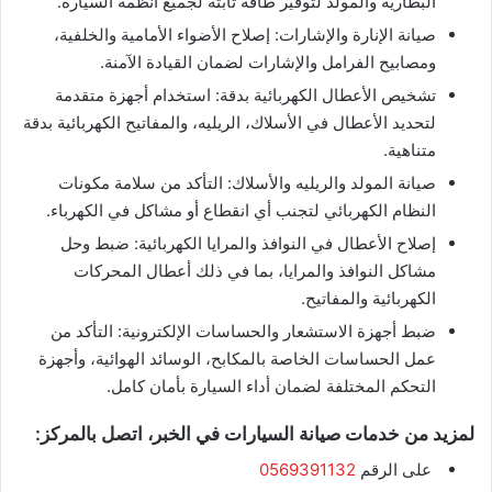
البطارية والمولد لتوفير طاقة ثابتة لجميع أنظمة السيارة.
صيانة الإنارة والإشارات: إصلاح الأضواء الأمامية والخلفية،
ومصابيح الفرامل والإشارات لضمان القيادة الآمنة.
تشخيص الأعطال الكهربائية بدقة: استخدام أجهزة متقدمة
لتحديد الأعطال في الأسلاك، الريليه، والمفاتيح الكهربائية بدقة
متناهية.
صيانة المولد والريليه والأسلاك: التأكد من سلامة مكونات
النظام الكهربائي لتجنب أي انقطاع أو مشاكل في الكهرباء.
إصلاح الأعطال في النوافذ والمرايا الكهربائية: ضبط وحل
مشاكل النوافذ والمرايا، بما في ذلك أعطال المحركات
الكهربائية والمفاتيح.
ضبط أجهزة الاستشعار والحساسات الإلكترونية: التأكد من
عمل الحساسات الخاصة بالمكابح، الوسائد الهوائية، وأجهزة
التحكم المختلفة لضمان أداء السيارة بأمان كامل.
لمزيد من خدمات صيانة السيارات في الخبر، اتصل بالمركز:
على الرقم
0569391132