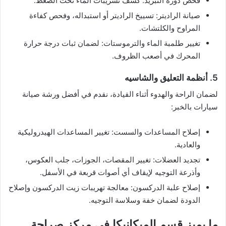
فحص دورة التبريد: كشف تسريبات الماء تحت الضغط.
صيانة الراديتر: تسييخ الراديتر أو استبداله، وفحص كفاءة
المراوح والكلتشات.
تغيير طلمبة الماء والترموستات: لضمان ثبات درجة حرارة
المحرك في أصعب الظروف.
5. أنظمة التعليق والشاسيه
لضمان الراحة والهدوء أثناء القيادة، نقدم في أفضل ورشة صيانة
سيارات بالخبر:
إصلاح المساعدات والسست: تغيير المساعدات الهيدروليكية
والعادية.
تجديد العضلات: تغيير المقصات، الجوزات، جلب العكوس،
وأذرعة التوجيه لإيقاف أي أصوات قربعة في الأسفل.
إصلاح علبة الدركسون: معالجة تهريبات زيت الدركسون وإصلاح
الدودة لضمان خفة وسلاسة التوجيه.
ما يميز قسم الميكانيكا في مركز صراحة