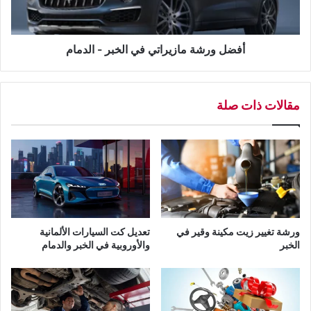
خ
ش
ب
ة
ر
م
و
ا
أفضل ورشة مازيراتي في الخبر - الدمام
ا
ز
ل
ي
د
ر
مقالات ذات صلة
م
ا
ا
ت
م
ي
ف
ي
ا
ل
خ
ب
ورشة تغيير زيت مكينة وقير في
تعديل كت السيارات الألمانية
ر
الخبر
والأوروبية في الخبر والدمام
-
ا
ل
د
م