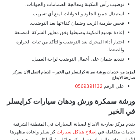
توضيب رأس المكينة ومعالجة الصمامات والجوانات.
استبدال جميع الجلود والجوانات لمنع أي تسريب.
فحص طرمبة الزيت وضمان كفاءتها بعد التوضيب.
إعادة تجميع المكينة وضبطها وفق معايير الشركة المصنعة.
اختبار أداء المحرك بعد التوضيب والتأكد من ثبات الحرارة
والضغط.
تقديم ضمان على أعمال التوضيب لراحة العميل.
لمزيد من خدمات ورشة صيانة كرايسلر في الخبر – الدمام اتصل الآن بمركز
صارحة الابداع
على الرقم
0569391132
ورشة سمكرة ورش ودهان سيارات كرايسلر
في الخبر
يقدم مركز صارحة الابداع لصيانة السيارات في المنطقة الشرقية
خدمات متكاملة في
إصلاح هياكل سيارات
كرايسلر وإعادة مظهرها
الأصلي بدقة عالية، إذ يعد المركز خيارًا موثوقًا لكل من يبحث عن