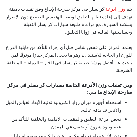
يتم
وزن اذرعة
كرايسلر في مركز صارحة الإبداع وفق تقنيات دقيقة
تهدف إلى إعادة نظام التعليق لوضعه الهندسي الصحيح دون الإضرار
بسلامة السيارة، مع مراعاة طبيعة سيارات كرايسلر الثقيلة
وحساسيتها العالية في زوايا التعليق.
يعتمد المركز على فحص شامل قبل أي إجراء للتأكد من قابلية الذراع
للوزن أو الحاجة للاستبدال، وهو ما يجعل المركز خيارًا موثوقًا لمن
يبحث عن أفضل ورشة صيانة كرايسلر في الخبر – الدمام – المنطقة
الشرقية.
ومن تقنيات وزن الأذرعة الخاصة بسيارات كرايسلر في مركز
صارحة الإبداع ما يلي:
استخدام أجهزة ميزان زوايا إلكترونية ثلاثية الأبعاد لقياس الميل
والانحراف بدقة عالية.
فحص أذرعة التعليق والمقصات الأمامية والخلفية للتأكد من
عدم وجود شروخ أو ضعف في المعدن.
وزن الأذرعة باستخدام مكابس هيدروليكية مخصصة لسيارات