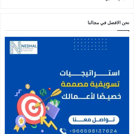
ا
ل
خ
ب
نحن الافضل في مجالنا
ر