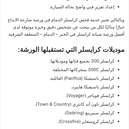
إعداد تقرير فني واضح بحالة السيارة.
وبالتالي تعتبر خدمة فحص كرايسلر الدمام في ورشة صارحة الابداع
خيارًا مثاليًا لكل من يبحث عن تشخيص دقيق وخبرة موثوقة لدى
أفضل ورشة صيانة كرايسلر في الخبر – الدمام – المنطقة الشرقية.
موديلات كرايسلر التي تستقبلها الورشة:
كرايسلر 300 بجميع فئاتها وموديلاتها.
كرايسلر 300C بمحركاتها المختلفة.
كرايسلر باسيفيكا (Pacifica) العائلية.
كرايسلر باسيفيكا هايبرد.
كرايسلر فوياجر (Voyager).
كرايسلر تاون آند كانتري (Town & Country).
كرايسلر سيبرينغ (Sebring).
كرايسلر كروسفاير (Crossfire).