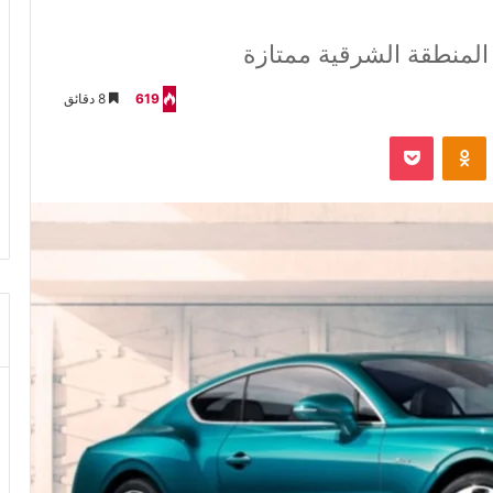
 المنطقة الشرقية ممتازة
619
8 دقائق
VKontak
Odnoklassniki
‫Pocket