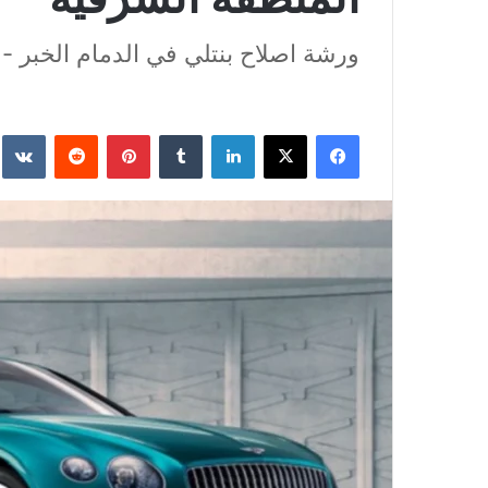
ورشة اصلاح بنتلي في الدمام الخبر -
فيسبوك
‫X
لينكدإن
‏Tumblr
بينتيريست
‏Reddit
‏te