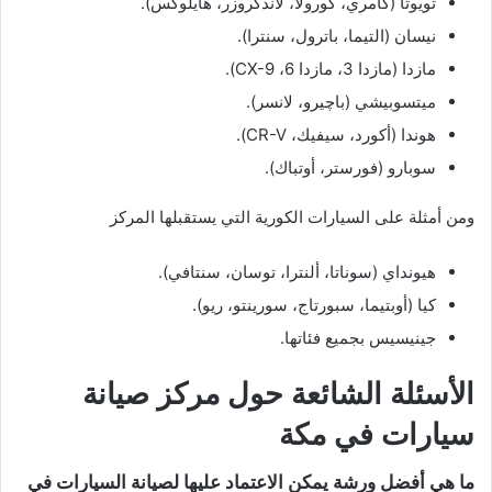
تويوتا (كامري، كورولا، لاندكروزر، هايلوكس).
نيسان (التيما، باترول، سنترا).
مازدا (مازدا 3، مازدا 6، CX-9).
ميتسوبيشي (باچيرو، لانسر).
هوندا (أكورد، سيفيك، CR-V).
سوبارو (فورستر، أوتباك).
ومن أمثلة على السيارات الكورية التي يستقبلها المركز
هيونداي (سوناتا، ألنترا، توسان، سنتافي).
كيا (أوبتيما، سبورتاج، سورينتو، ريو).
جينيسيس بجميع فئاتها.
الأسئلة الشائعة حول مركز صيانة
سيارات في مكة
ما هي أفضل ورشة يمكن الاعتماد عليها لصيانة السيارات في