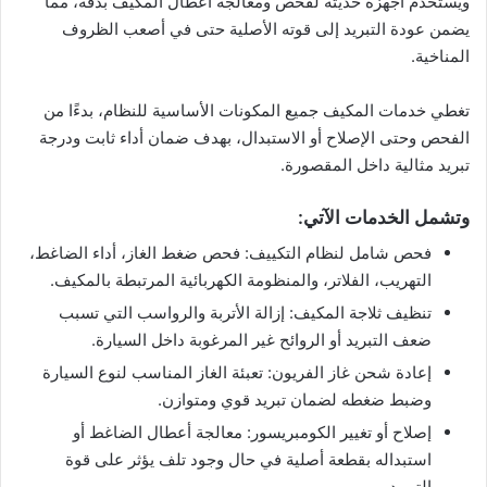
ويستخدم أجهزة حديثة لفحص ومعالجة أعطال المكيف بدقة، مما
يضمن عودة التبريد إلى قوته الأصلية حتى في أصعب الظروف
المناخية.
تغطي خدمات المكيف جميع المكونات الأساسية للنظام، بدءًا من
الفحص وحتى الإصلاح أو الاستبدال، بهدف ضمان أداء ثابت ودرجة
تبريد مثالية داخل المقصورة.
وتشمل الخدمات الآتي:
فحص شامل لنظام التكييف: فحص ضغط الغاز، أداء الضاغط،
التهريب، الفلاتر، والمنظومة الكهربائية المرتبطة بالمكيف.
تنظيف ثلاجة المكيف: إزالة الأتربة والرواسب التي تسبب
ضعف التبريد أو الروائح غير المرغوبة داخل السيارة.
إعادة شحن غاز الفريون: تعبئة الغاز المناسب لنوع السيارة
وضبط ضغطه لضمان تبريد قوي ومتوازن.
إصلاح أو تغيير الكومبريسور: معالجة أعطال الضاغط أو
استبداله بقطعة أصلية في حال وجود تلف يؤثر على قوة
التبريد.