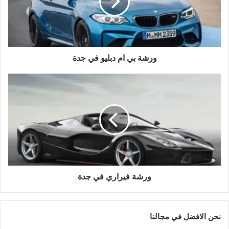
ب
ي
ا
م
د
ب
ورشة بي ام دبليو في جدة
ل
ي
و
و
ر
ف
ش
ي
ة
ج
ف
د
ي
ة
ر
ا
ر
ي
ورشة فيراري في جدة
ف
ي
ج
نحن الافضل في مجالنا
د
ة