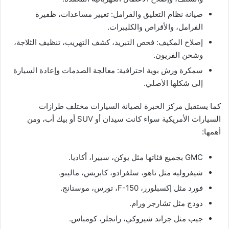
صيانة نظام التعليق والفرامل: تغيير مساعدات، ظفيرة
الفرامل، والأقراص والكليبرات.
إصلاح المكيف: فحص التبريد، كشف التهريب، تنظيف الثلاجة،
وشحن الفريون.
سمكرة ورش بوية احترافية: معالجة الصدمات وإعادة السيارة
إلى شكلها الأصلي.
كما يستقبل مركز الخبرة لصيانة السيارات مختلف طرازات
السيارات الأمريكية سواء كانت سيدان أو SUV أو بيك أب، ومن
أهمها:
GMC بجميع فئاتها مثل يوكن، سييرا، أكاديا.
شيفروليه مثل تاهو، سلفرادو، كابريس، ماليبو.
فورد مثل إكسبلورر، F-150، تورس، موستانج.
دودج مثل تشارجر ورام.
جيب مثل جراند شيروكي، رانجلر، كومباس.