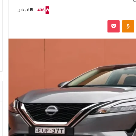
436
6 دقائق
VKontak
Odnoklassniki
‫Pocket