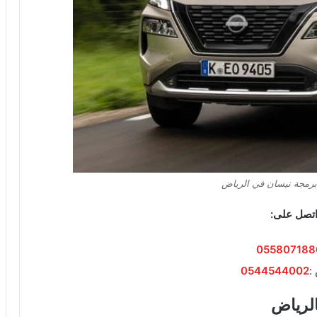
رمجة نيسان في الرياض
اتصل على:
055807188
:
0544544002
لرياض