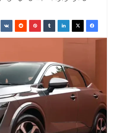
فيسبوك
‫X
لينكدإن
‏Tumblr
بينتيريست
‏Reddit
‏te